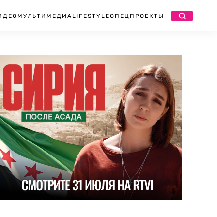
ИДЕО
МУЛЬТИМЕДИА
LIFESTYLE
СПЕЦПРОЕКТЫ