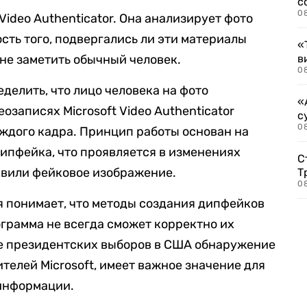
с
0
Video Authenticator. Она анализирует фото
сть того, подвергались ли эти материалы
«
не заметить обычный человек.
в
0
делить, что лицо человека на фото
«
озаписях Microsoft Video Authenticator
с
08
ждого кадра. Принцип работы основан на
ипфейка, что проявляется в изменениях
С
бавили фейковое изображение.
Т
08
ия понимает, что методы создания дипфейков
ограмма не всегда сможет корректно их
не президентских выборов в США обнаружение
телей Microsoft, имеет важное значение для
информации.