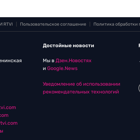
И RTVI
|
Пользовательское соглашение
|
Политика обработки
Достойные новости
Ленинская
Мы в
Дзен.Новостях
и
Google.News
Уведомление об использовании
рекомендательных технологий
vi.com
.com
tvi.com
лы