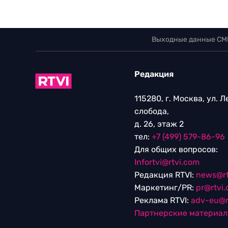
Выходные данные СМ
Редакция
115280, г. Москва, ул. 
слобода,
д. 26, этаж 2
тел:
+7 (499) 579-86-96
Для общих вопросов:
Infortvi@rtvi.com
Редакция RTVI:
news@rt
Маркетинг/PR:
pr@rtvi
Реклама RTVI:
adv-eu@r
Партнерские материа