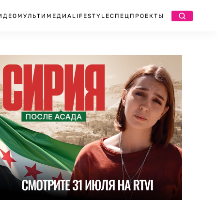
ИДЕО
МУЛЬТИМЕДИА
LIFESTYLE
СПЕЦПРОЕКТЫ