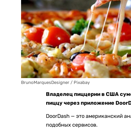
BrunoMarquesDesigner / Pixabay
Владелец пиццерии в США суме
пиццу через приложение DoorD
DoorDash — это американский ана
подобных сервисов.