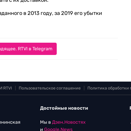
ать с их доставкой.
данного в 2013 году, за 2019 его убытки
дящее. RTVI в Telegram
И RTVI
|
Пользовательское соглашение
|
Политика обработки
Достойные новости
Ленинская
Мы в
Дзен.Новостях
и
Google.News