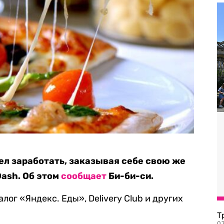
л заработать, заказывая себе свою же
ash. Об этом
сообщает
Би-би-си.
лог «Яндекс. Еды», Delivery Club и других
Т
07