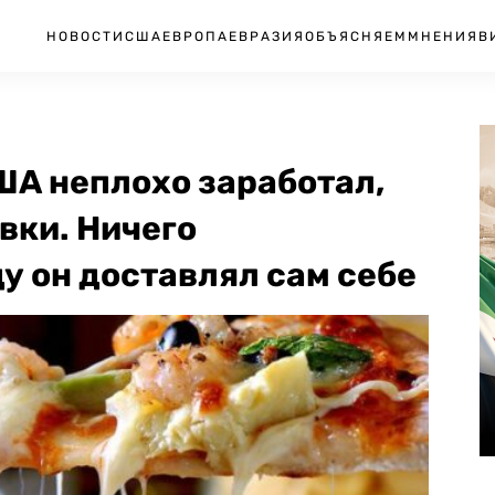
НОВОСТИ
США
ЕВРОПА
ЕВРАЗИЯ
ОБЪЯСНЯЕМ
МНЕНИЯ
В
ША неплохо заработал,
вки. Ничего
у он доставлял сам себе