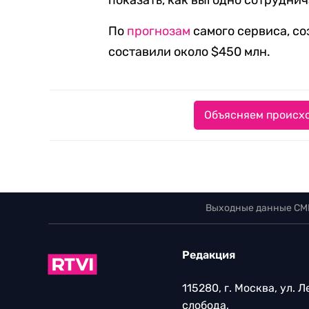
показать, как выгодно сотруднич
По
прогнозам
самого сервиса, соз
составили около $450 млн.
Объясняем происхо
Выходные данные СМ
Редакция
115280, г. Москва, ул. 
слобода,