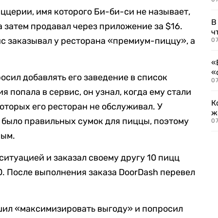
ццерии, имя которого Би-би-си не называет,
В
а затем продавал через приложение за $16.
ч
ис заказывал у ресторана «премиум-пиццу», а
07
«
«
осил добавлять его заведение в список
07
ия попала в сервис, он узнал, когда ему стали
К
оторых его ресторан не обслуживал. У
ж
е было правильных сумок для пиццы, поэтому
0
ным.
ситуацией и заказал своему другу 10 пицц
0. После выполнения заказа DoorDash перевел
шил «максимизировать выгоду» и попросил