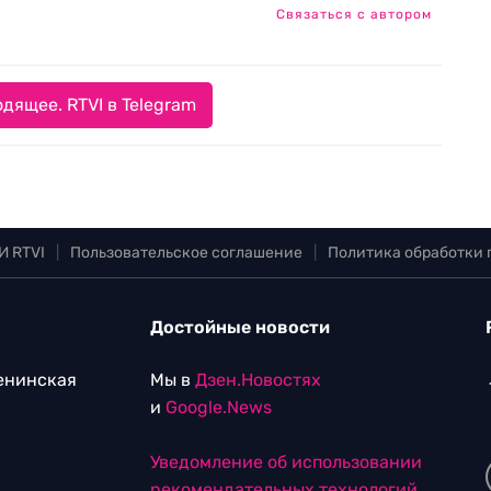
Связаться с автором
дящее. RTVI в Telegram
И RTVI
|
Пользовательское соглашение
|
Политика обработки
Достойные новости
Ленинская
Мы в
Дзен.Новостях
и
Google.News
Уведомление об использовании
рекомендательных технологий