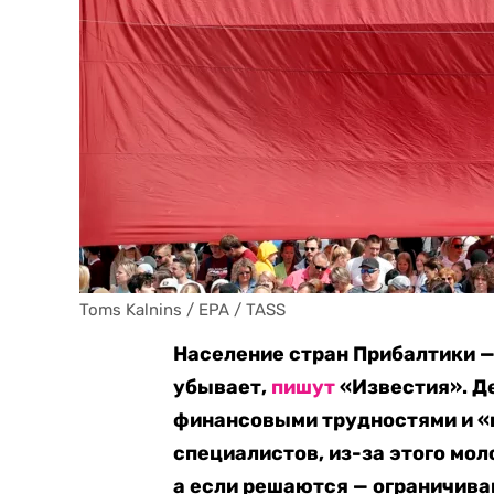
Toms Kalnins / EPA / TASS
Население стран Прибалтики —
убывает,
пишут
«Известия». Д
финансовыми трудностями и «
специалистов, из-за этого мо
а если решаются — ограничив