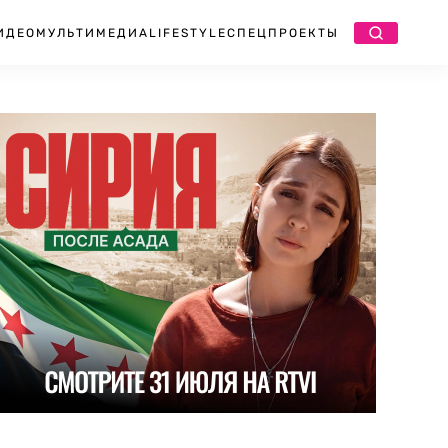
ИДЕО
МУЛЬТИМЕДИА
LIFESTYLE
СПЕЦПРОЕКТЫ