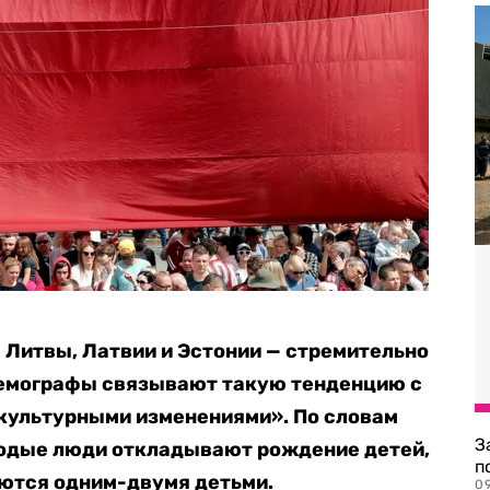
 Литвы, Латвии и Эстонии — стремительно
емографы связывают такую тенденцию с
культурными изменениями». По словам
З
лодые люди откладывают рождение детей,
п
аются одним-двумя детьми.
0