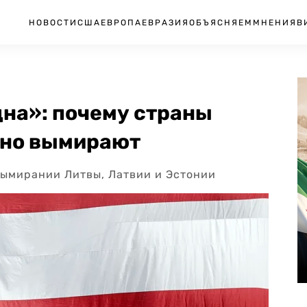
НОВОСТИ
США
ЕВРОПА
ЕВРАЗИЯ
ОБЪЯСНЯЕМ
МНЕНИЯ
В
на»: почему страны
ьно вымирают
вымирании Литвы, Латвии и Эстонии