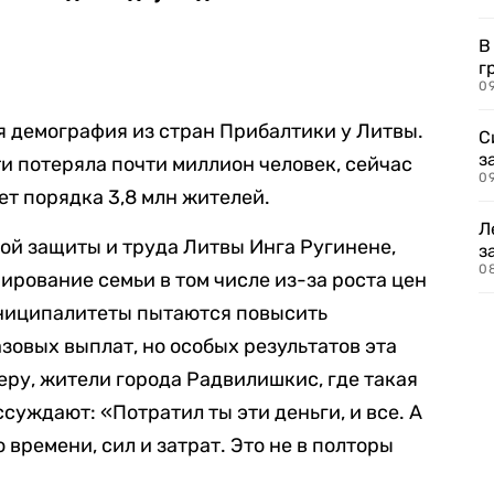
В
г
09
я демография из стран Прибалтики у Литвы.
С
з
ти потеряла почти миллион человек, сейчас
0
ет порядка 3,8 млн жителей.
Л
ой защиты и труда Литвы Инга Ругинене,
з
0
рование семьи в том числе из-за роста цен
ниципалитеты пытаются повысить
овых выплат, но особых результатов эта
еру, жители города Радвилишкис, где такая
ссуждают: «Потратил ты эти деньги, и все. А
 времени, сил и затрат. Это не в полторы