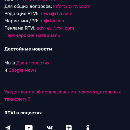
Для общих вопросов:
Infortvi@rtvi.com
Редакция RTVI:
news@rtvi.com
Маркетинг/PR:
pr@rtvi.com
Реклама RTVI:
adv-eu@rtvi.com
Партнерские материалы
Достойные новости
Мы в
Дзен.Новостях
и
Google.News
Уведомление об использовании рекомендательных
технологий
RTVI в соцсетях