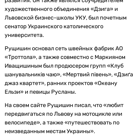
развития. Он также являлся соучредителем
художественного объединения «Дзига» и
Львовской бизнес-школы УКУ, был почетным
сенатор Украинского католического
университета.
Рущишин основал сеть швейных фабрик АО
«Троттола», а также совместно с Маркияном
Иващишиным был продюсером групп «Клуб
шанувальників чаю», «Мертвий півень», «Дзиґа
джаз квартет», ранних проектов «Океану
Ельзи» и певицы Русланы.
На своем сайте Рущишин писал, что «любит
передвигаться по Львову на мотоцикле или
велосипеде», а также «путешествовать по
неизведанным местам Украины».