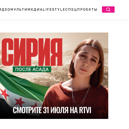
ИДЕО
МУЛЬТИМЕДИА
LIFESTYLE
СПЕЦПРОЕКТЫ