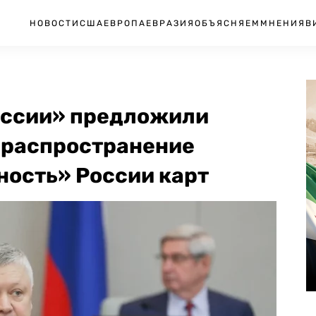
НОВОСТИ
США
ЕВРОПА
ЕВРАЗИЯ
ОБЪЯСНЯЕМ
МНЕНИЯ
В
оссии» предложили
 распространение
ость» России карт