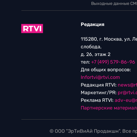
Выходные данные СМ
Редакция
115280, г. Москва, ул. 
слобода,
д. 26, этаж 2
тел:
+7 (499) 579-86-96
Для общих вопросов:
Infortvi@rtvi.com
Редакция RTVI:
news@rt
Маркетинг/PR:
pr@rtvi
Реклама RTVI:
adv-eu@r
Партнерские материа
© ООО "ЭрТиВиАй Продакшн". Все пр