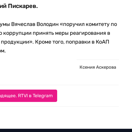
ий Пискарев.
сдумы Вячеслав Володин «поручил комитету по
ю коррупции принять меры реагирования в
 продукции». Кроме того, поправки в КоАП
ом.
Ксения Аскерова
дящее. RTVI в Telegram