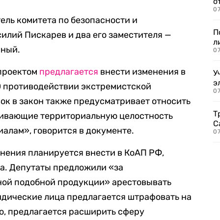
о
07
ль комитета по безопасности и
П
илий Пискарев и два его заместителя —
л
рный.
07
опроектом
предлагается
внести изменения в
У
э
О противодействии экстремистской
07
ок в закон также предусматривает относить
Т
ривающие территориальную целостность
С
иалам», говорится в документе.
07
ения планируется внести в КоАП РФ,
та. Депутаты предложили «за
иной подобной продукции» арестовывать
ридические лица предлагается штрафовать на
го, предлагается расширить сферу