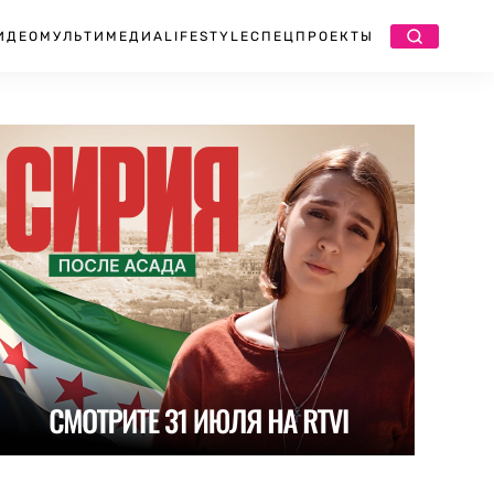
ИДЕО
МУЛЬТИМЕДИА
LIFESTYLE
СПЕЦПРОЕКТЫ