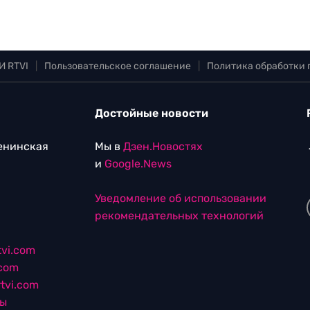
И RTVI
|
Пользовательское соглашение
|
Политика обработки
Достойные новости
Ленинская
Мы в
Дзен.Новостях
и
Google.News
Уведомление об использовании
рекомендательных технологий
vi.com
.com
tvi.com
лы