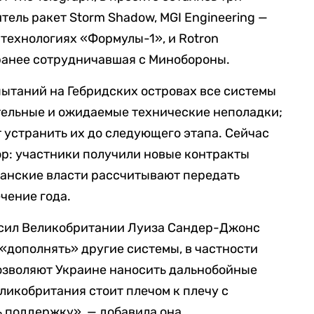
ель ракет Storm Shadow, MGI Engineering —
 технологиях «Формулы-1», и Rotron
ранее сотрудничавшая с Минобороны.
пытаний на Гебридских островах все системы
тельные и ожидаемые технические неполадки;
 устранить их до следующего этапа. Сейчас
top: участники получили новые контракты
танские власти рассчитывают передать
чение года.
 сил Великобритании Луиза Сандер-Джонс
 «дополнять» другие системы, в частности
озволяют Украине наносить дальнобойные
ликобритания стоит плечом к плечу с
 поддержку», — добавила она.