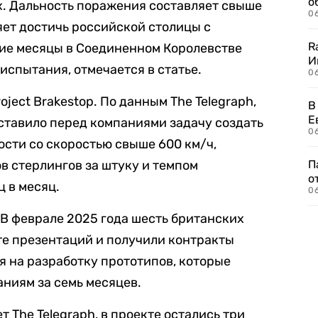
о
х. Дальность поражения составляет свыше
06
яет достичь российской столицы с
R
ие месяцы в Соединенном Королевстве
И
спытания, отмечается в статье.
0
ject Brakestop. По данным The Telegraph,
В
Е
тавило перед компаниями задачу создать
06
сти со скоростью свыше 600 км/ч,
в стерлингов за штуку и темпом
П
о
ц в месяц.
06
 В феврале 2025 года шесть британских
те презентаций и получили контракты
я на разработку прототипов, которые
аниям за семь месяцев.
т The Telegraph, в проекте остались три