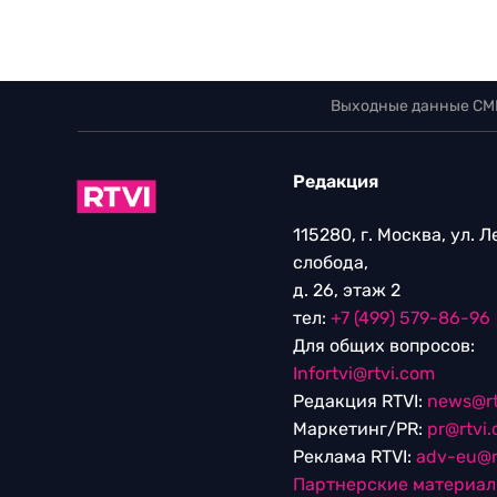
Выходные данные СМ
Редакция
115280, г. Москва, ул. 
слобода,
д. 26, этаж 2
тел:
+7 (499) 579-86-96
Для общих вопросов:
Infortvi@rtvi.com
Редакция RTVI:
news@rt
Маркетинг/PR:
pr@rtvi
Реклама RTVI:
adv-eu@r
Партнерские материа