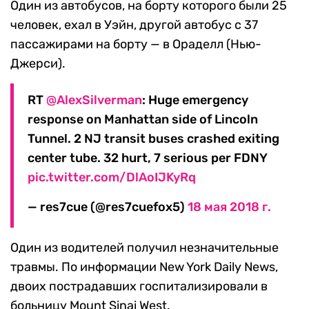
Один из автобусов, на борту которого были 25
человек, ехал в Уэйн, другой автобус с 37
пассажирами на борту — в Ораделл (Нью-
Джерси).
RT
@AlexSilverman
: Huge emergency
response on Manhattan side of Lincoln
Tunnel. 2 NJ transit buses crashed exiting
center tube. 32 hurt, 7 serious per FDNY
pic.twitter.com/DlAoIJKyRq
— res7cue (@res7cuefox5)
18 мая 2018 г.
Один из водителей получил незначительные
травмы. По информации New York Daily News,
двоих пострадавших госпитализировали в
больницу Mount Sinai West.