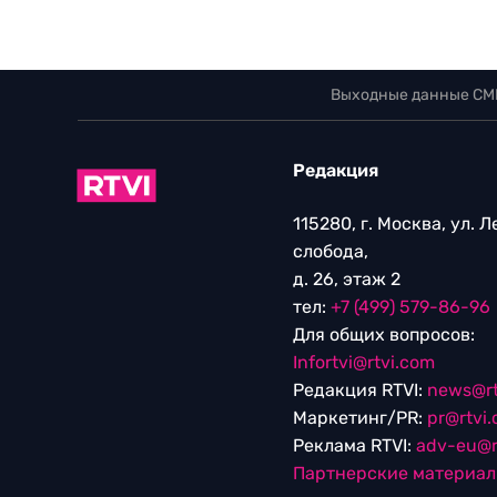
Выходные данные СМ
Редакция
115280, г. Москва, ул. 
слобода,
д. 26, этаж 2
тел:
+7 (499) 579-86-96
Для общих вопросов:
Infortvi@rtvi.com
Редакция RTVI:
news@rt
Маркетинг/PR:
pr@rtvi
Реклама RTVI:
adv-eu@r
Партнерские материа