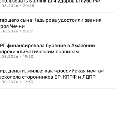
спользовать Starlink для ударов вглубь РФ
7.08.2026 / 20:58
таршего сына Кадырова удостоили звания
ероя Чечни
.08.2026 / 20:31
РГ финансировала бурение в Амазонии
опреки климатическим правилам
.08.2026 / 19:50
ир, деньги, жилье: как «российская мечта»
асколола сторонников ЕР, КПРФ и ЛДПР
.08.2026 / 19:33