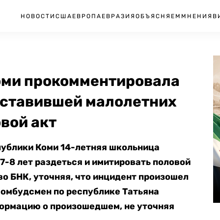
НОВОСТИ
США
ЕВРОПА
ЕВРАЗИЯ
ОБЪЯСНЯЕМ
МНЕНИЯ
В
оми прокомментировала
заставившей малолетних
вой акт
публики Коми 14-летняя школьница
7-8 лет раздеться и имитировать половой
во БНК, уточняя, что инцидент произошел
 омбудсмен по республике Татьяна
формацию о произошедшем, не уточняя