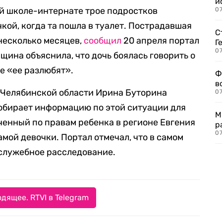
и
ой школе-интернате трое подростков
0
кой, когда та пошла в туалет. Пострадавшая
С
 несколько месяцев,
сообщил
20 апреля портал
Г
07
нщина объяснила, что дочь боялась говорить о
е «ее разлюбят».
Ф
в
Челябинской области Ирина Буторина
07
собирает информацию по этой ситуации для
М
енный по правам ребенка в регионе Евгения
р
07
мой девочки. Портал отмечал, что в самом
служебное расследование.
дящее. RTVI в Telegram