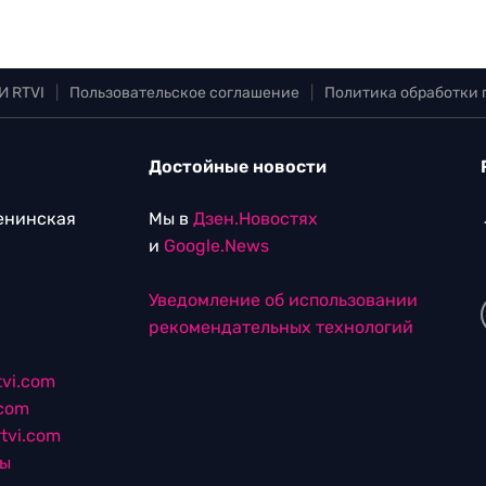
И RTVI
|
Пользовательское соглашение
|
Политика обработки
Достойные новости
Ленинская
Мы в
Дзен.Новостях
и
Google.News
Уведомление об использовании
рекомендательных технологий
vi.com
.com
tvi.com
лы