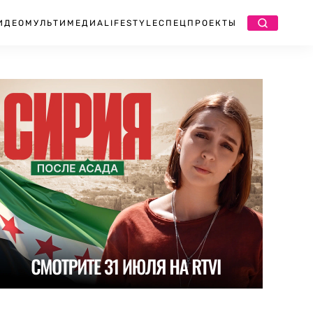
ИДЕО
МУЛЬТИМЕДИА
LIFESTYLE
СПЕЦПРОЕКТЫ