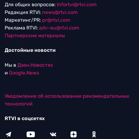
Для общих вопросов:
Infortvi@rtvi.com
Редакция RTVI:
news@rtvi.com
Маркетинг/PR:
pr@rtvi.com
Реклама RTVI:
adv-eu@rtvi.com
Партнерские материалы
Достойные новости
Мы в
Дзен.Новостях
и
Google.News
Уведомление об использовании рекомендательных
технологий
RTVI в соцсетях