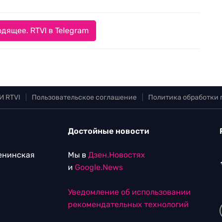
дящее. RTVI в Telegram
И RTVI
|
Пользовательское соглашение
|
Политика обработки
Достойные новости
Ленинская
Мы в
Дзен.Новостях
и
Google.News
Уведомление об использовании
рекомендательных технологий