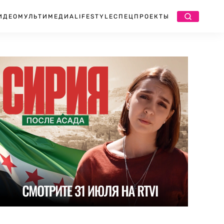
ИДЕО
МУЛЬТИМЕДИА
LIFESTYLE
СПЕЦПРОЕКТЫ