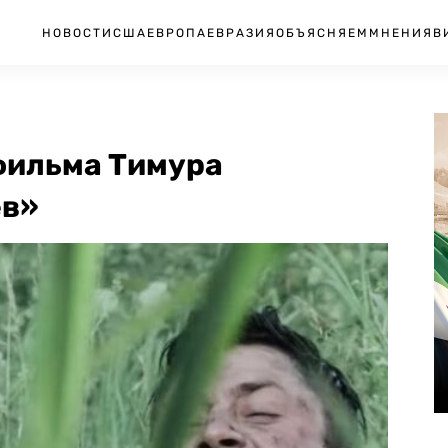
НОВОСТИ
США
ЕВРОПА
ЕВРАЗИЯ
ОБЪЯСНЯЕМ
МНЕНИЯ
В
фильма Тимура
ев»