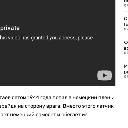
и
0
С
Г
07
Ф
в
07
М
р
07
таев летом 1944 года попал в немецкий плен и
ерейдя на сторону врага. Вместо этого летчик
ает немецкий самолет и сбегает из