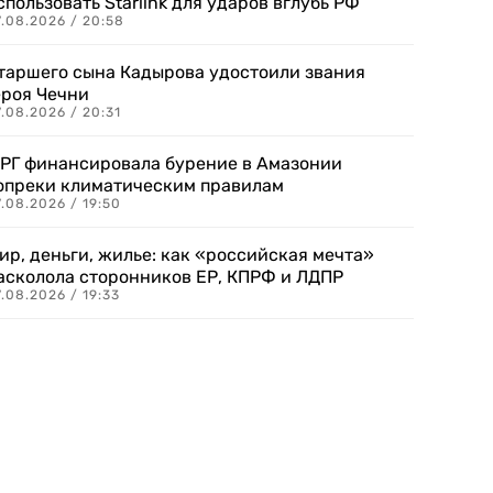
спользовать Starlink для ударов вглубь РФ
7.08.2026 / 20:58
таршего сына Кадырова удостоили звания
ероя Чечни
.08.2026 / 20:31
РГ финансировала бурение в Амазонии
опреки климатическим правилам
.08.2026 / 19:50
ир, деньги, жилье: как «российская мечта»
асколола сторонников ЕР, КПРФ и ЛДПР
.08.2026 / 19:33