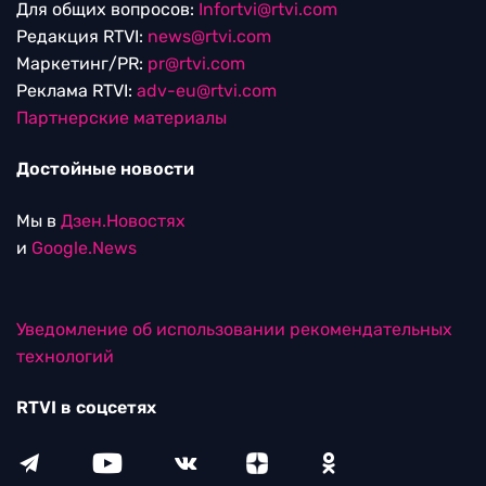
Для общих вопросов:
Infortvi@rtvi.com
Редакция RTVI:
news@rtvi.com
Маркетинг/PR:
pr@rtvi.com
Реклама RTVI:
adv-eu@rtvi.com
Партнерские материалы
Достойные новости
Мы в
Дзен.Новостях
и
Google.News
Уведомление об использовании рекомендательных
технологий
RTVI в соцсетях