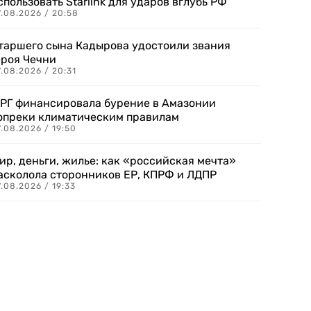
спользовать Starlink для ударов вглубь РФ
7.08.2026 / 20:58
таршего сына Кадырова удостоили звания
ероя Чечни
.08.2026 / 20:31
РГ финансировала бурение в Амазонии
опреки климатическим правилам
.08.2026 / 19:50
ир, деньги, жилье: как «российская мечта»
асколола сторонников ЕР, КПРФ и ЛДПР
.08.2026 / 19:33