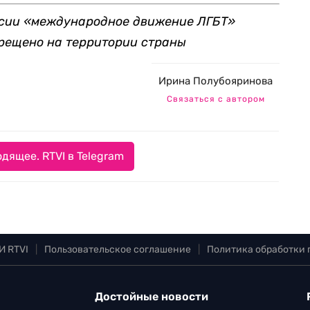
ссии «международное движение ЛГБТ»
рещено на территории страны
Ирина Полубояринова
Связаться с автором
дящее. RTVI в Telegram
И RTVI
|
Пользовательское соглашение
|
Политика обработки
Достойные новости