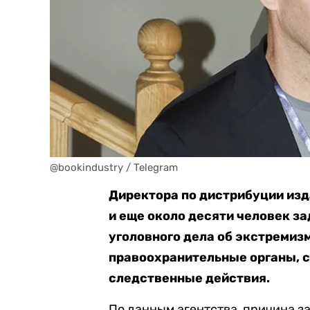
@bookindustry / Telegram
Директора по дистрибуции из
и еще около десяти человек з
уголовного дела об экстремиз
правоохранительные органы, 
следственные действия.
По данным агентства, причина з