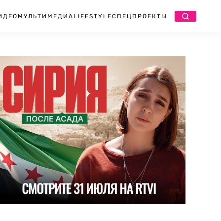
ИДЕО
МУЛЬТИМЕДИА
LIFESTYLE
СПЕЦПРОЕКТЫ