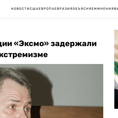
НОВОСТИ
США
ЕВРОПА
ЕВРАЗИЯ
ОБЪЯСНЯЕМ
МНЕНИЯ
В
ции «Эксмо» задержали
экстремизме