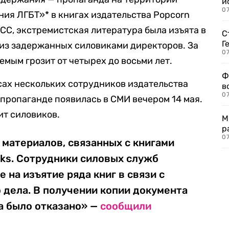
и
0
ия ЛГБТ»* в книгах издательства Popcorn
АСС, экстремистская литература была изъята в
С
Г
н из задержанных силовиками директоров. За
07
емым грозит от четырех до восьми лет.
Ф
сах нескольких сотрудников издательства
в
07
-пропаганде появилась в СМИ вечером 14 мая.
ит силовиков.
М
р
07
 материалов, связанных с книгами
oks. Сотрудники силовых служб
 на изъятие ряда книг в связи с
 дела. В получении копии документа
а было отказано» —
сообщили