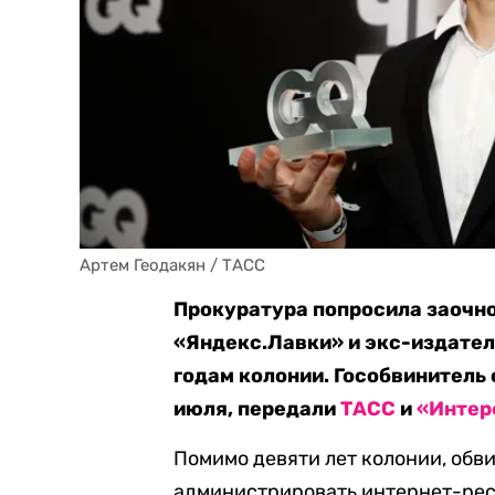
Артем Геодакян / ТАСС
Прокуратура попросила заочно
«Яндекс.Лавки» и экс-издате
годам колонии. Гособвинитель
июля, передали
ТАСС
и
«Интер
Помимо девяти лет колонии, обв
администрировать интернет-ресу