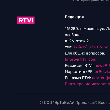
Выходные данные СМ
Редакция
115280, г. Москва, ул. 
слобода,
д. 26, этаж 2
тел:
+7 (499) 579-86-96
Для общих вопросов:
Infortvi@rtvi.com
Редакция RTVI:
news@rt
Маркетинг/PR:
pr@rtvi
Реклама RTVI:
adv-eu@r
Партнерские материа
© ООО "ЭрТиВиАй Продакшн". Все пр