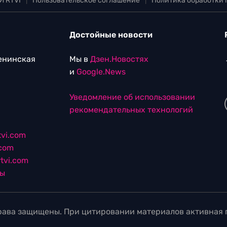
И RTVI
|
Пользовательское соглашение
|
Политика обработки
Достойные новости
Ленинская
Мы в
Дзен.Новостях
и
Google.News
Уведомление об использовании
рекомендательных технологий
vi.com
.com
tvi.com
лы
ава защищены. При цитировании материалов активная г