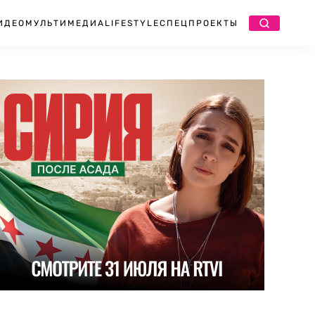
ИДЕО
МУЛЬТИМЕДИА
LIFESTYLE
СПЕЦПРОЕКТЫ