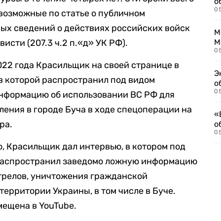
о
0
 возможные по статье о публичном
ых сведений о действиях российских войск
М
исти (207.3 ч.2 п.«д» УК РФ).
М
05
022 года Красильщик на своей странице в
Э
в которой распространил под видом
о
05
нформацию об использовании ВС РФ для
ения в городе Буча в ходе спецоперации на
«
ра.
о
05
о, Красильщик дал интервью, в котором под
распространил заведомо ложную информацию
трелов, уничтожения гражданской
территории Украины, в том числе в Буче.
мещена в YouTube.