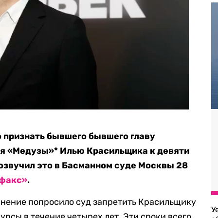
 признать бывшего бывшего главу
ля «Медузы»* Илью Красильщика к девяти
 озвучил это в Басманном суде Москвы 28
факс»
.
инение попросило суд запретить Красильщику
У
рсы в течение четырех лет. Эти сроки всего