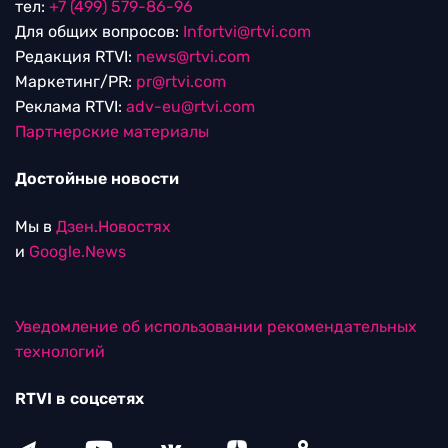
тел:
+7 (499) 579-86-96
Для общих вопросов:
Infortvi@rtvi.com
Редакция RTVI:
news@rtvi.com
Маркетинг/PR:
pr@rtvi.com
Реклама RTVI:
adv-eu@rtvi.com
Партнерские материалы
Достойные новости
Мы в
Дзен.Новостях
и
Google.News
Уведомление об использовании рекомендательных
технологий
RTVI в соцсетях