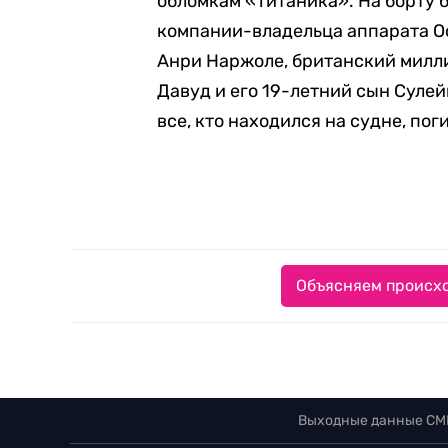
обломкам «Титаника». На борту 
компании-владельца аппарата Oc
Анри Наржоле, британский милл
Давуд и его 19-летний сын Суле
все, кто находился на судне, пог
Объясняем происхо
Выходные данные СМ