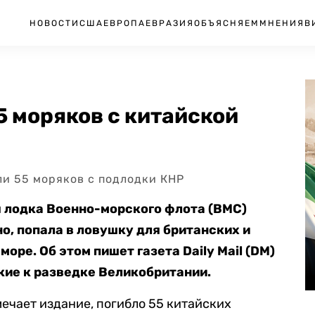
НОВОСТИ
США
ЕВРОПА
ЕВРАЗИЯ
ОБЪЯСНЯЕМ
МНЕНИЯ
В
5 моряков с китайской
ли 55 моряков с подлодки КНР
я лодка Военно-морского флота (ВМС)
о, попала в ловушку для британских и
оре. Об этом пишет газета Daily Mail (DM)
кие к разведке Великобритании.
мечает издание, погибло 55 китайских