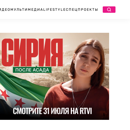
ИДЕО
МУЛЬТИМЕДИА
LIFESTYLE
СПЕЦПРОЕКТЫ