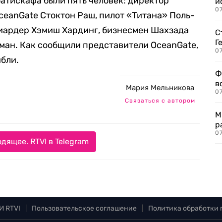
батискафа были пять человек: директор
и
0
eanGate Стоктон Раш, пилот «Титана» Поль-
иардер Хэмиш Хардинг, бизнесмен Шахзада
С
Г
йман. Как сообщили представители OceanGate,
07
ибли.
Ф
в
Мария Мельникова
07
Связаться с автором
М
р
07
дящее. RTVI в Telegram
И RTVI
|
Пользовательское соглашение
|
Политика обработки