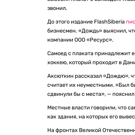
звонил.
До этого издание FlashSiberia
пи
бизнесмен. «Дождь» выяснил, что
компании ООО «Ресурс».
Самоед с плаката принадлежит е
хоккею, который проходит в Дан
Аксюткин рассказал «Дождю», чт
считает их неуместными. «Был бы
сдвинули бы с места», — пояснил
Местные власти говорили, что сам
как здания, на которых его выве
На фронтах Великой Отечественн