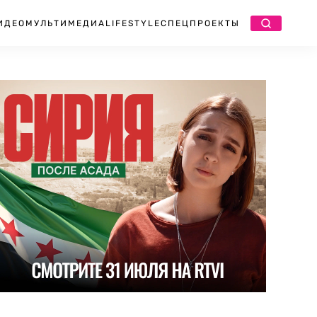
ИДЕО
МУЛЬТИМЕДИА
LIFESTYLE
СПЕЦПРОЕКТЫ