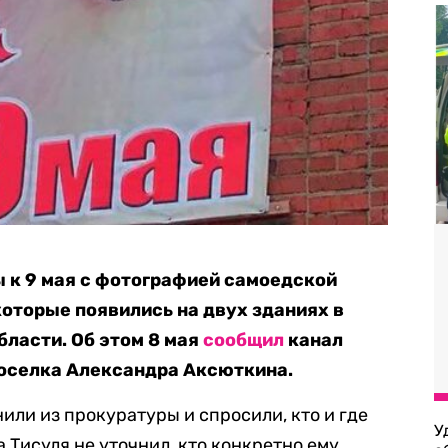
 к 9 мая с фотографией самоедской
которые появились на двух зданиях в
бласти. Об этом 8 мая
сообщил
канал
поселка Александра Аксюткина.
или из прокуратуры и спросили, кто и где
У
а Тисуля не уточнил, кто конкретно ему