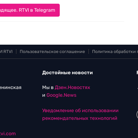
дящее. RTVI в Telegram
И RTVI
|
Пользовательское соглашение
|
Политика обработки
Достойные новости
Ленинская
Мы в
Дзен.Новостях
и
Google.News
Уведомление об использовании
рекомендательных технологий
vi.com