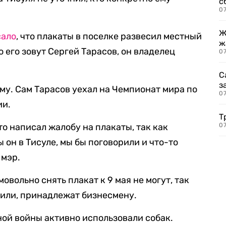
с
07
Ж
сало
, что плакаты в поселке развесил местный
ж
 его зовут Сергей Тарасов, он владелец
0
С
з
му. Сам Тарасов уехал на Чемпионат мира по
0
ии.
Т
о написал жалобу на плакаты, так как
07
 он в Тисуле, мы бы поговорили и что-то
 мэр.
овольно снять плакат к 9 мая не могут, так
сили, принадлежат бизнесмену.
ой войны активно использовали собак.