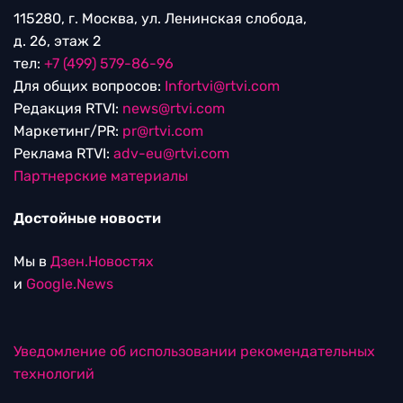
115280, г. Москва, ул. Ленинская слобода,
д. 26, этаж 2
тел:
+7 (499) 579-86-96
Для общих вопросов:
Infortvi@rtvi.com
Редакция RTVI:
news@rtvi.com
Маркетинг/PR:
pr@rtvi.com
Реклама RTVI:
adv-eu@rtvi.com
Партнерские материалы
Достойные новости
Мы в
Дзен.Новостях
и
Google.News
Уведомление об использовании рекомендательных
технологий