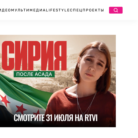
ИДЕО
МУЛЬТИМЕДИА
LIFESTYLE
СПЕЦПРОЕКТЫ