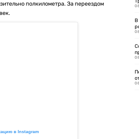
Т
зительно полкилометра. За переездом
08
век.
В
р
08
С
п
08
П
о
08
кацию в Instagram