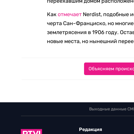
переехавшим домом расположено
Как
отмечает
Nerdist, подобные 
черта Сан-Франциско, но многие
землетрясения в 1906 году. Ост
новые места, но нынешний переез
Объясняем происхо
Выходные данные СМ
Редакция