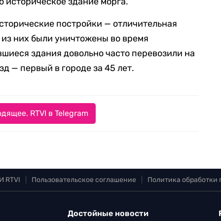
 историческое здание морга.
исторические постройки — отличительная
 из них были уничтожены во время
авшиеся здания довольно часто перевозили на
д — первый в городе за 45 лет.
дящее. RTVI в Telegram
И RTVI
|
Пользовательское соглашение
|
Политика обработки
Достойные новости