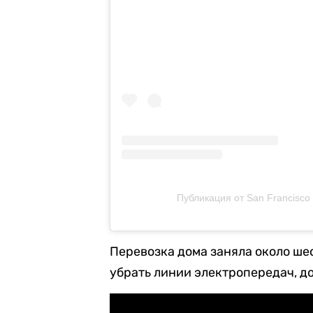
Публикация от San Francisco 
Перевозка дома заняла около шес
убрать линии электропередач, д