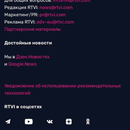
Для общих вопросов:
Infortvi@rtvi.com
Редакция RTVI:
news@rtvi.com
Маркетинг/PR:
pr@rtvi.com
Реклама RTVI:
adv-eu@rtvi.com
Партнерские материалы
Достойные новости
Мы в
Дзен.Новостях
и
Google.News
Уведомление об использовании рекомендательных
технологий
RTVI в соцсетях