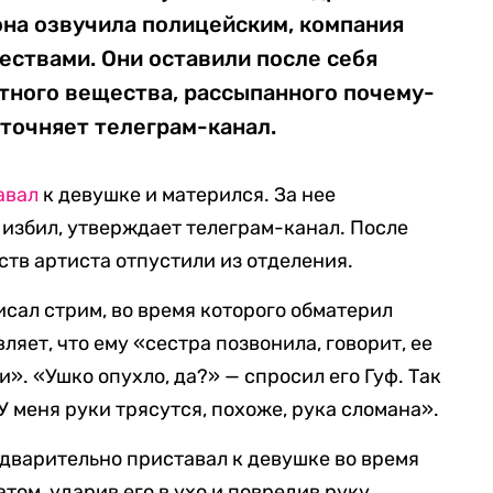
она озвучила полицейским, компания
ествами. Они оставили после себя
тного вещества, рассыпанного почему-
уточняет телеграм-канал.
авал
к девушке и матерился. За нее
ф избил, утверждает телеграм-канал. После
ств артиста отпустили из отделения.
сал стрим, во время которого обматерил
ляет, что ему «сестра позвонила, говорит, ее
и». «Ушко опухло, да?» — спросил его Гуф. Так
 меня руки трясутся, похоже, рука сломана».
едварительно приставал к девушке во время
атом, ударив его в ухо и повредив руку.