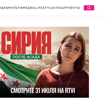
ИДЕО
МУЛЬТИМЕДИА
LIFESTYLE
СПЕЦПРОЕКТЫ