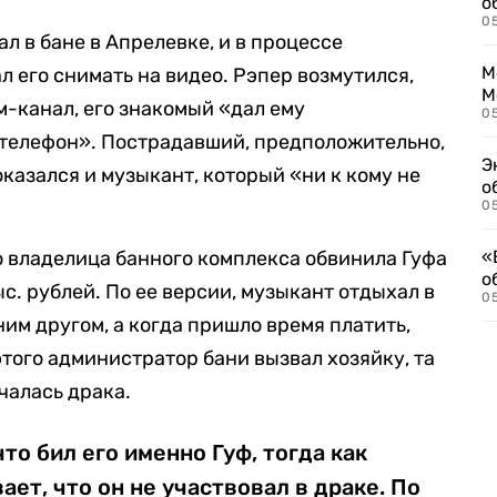
о
0
л в бане в Апрелевке, и в процессе
М
 его снимать на видео. Рэпер возмутился,
М
ам-канал, его знакомый «дал ему
05
л телефон». Пострадавший, предположительно,
Э
оказался и музыкант, который «ни к кому не
о
05
о владелица банного комплекса обвинила Гуфа
«
о
ыс. рублей. По ее версии, музыкант отдыхал в
05
им другом, а когда пришло время платить,
 этого администратор бани вызвал хозяйку, та
ачалась драка.
то бил его именно Гуф, тогда как
ет, что он не участвовал в драке. По