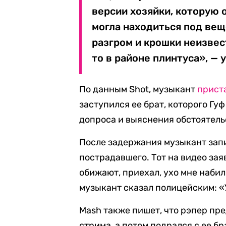
версии хозяйки, которую 
могла находиться под вещ
разгром и крошки неизвес
то в районе плинтуса», — 
По данным Shot, музыкант
прист
заступился ее брат, которого Гу
допроса и выяснения обстоятель
После задержания музыкант запи
пострадавшего. Тот на видео заяв
обижают, приехал, ухо мне набил
музыкант сказал полицейским: «У
Mash также пишет, что рэпер пр
стрима, а потом подрался с ее бр