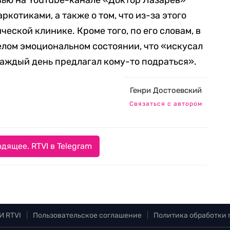
вью на YouTube-канале «Доктор Лазарев»
ркотиками, а также о том, что из-за этого
ческой клинике. Кроме того, по его словам, в
желом эмоциональном состоянии, что «искусал
каждый день предлагал кому-то подраться».
Генри Достоевский
Связаться с автором
дящее. RTVI в Telegram
И RTVI
|
Пользовательское соглашение
|
Политика обработки