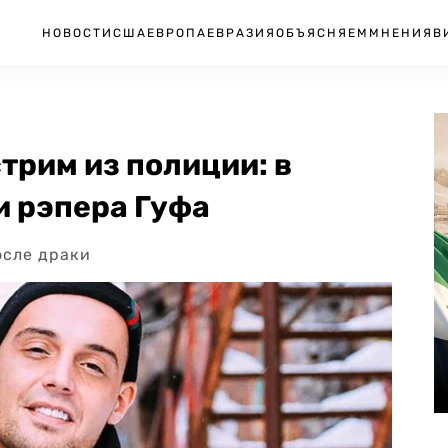
НОВОСТИ
США
ЕВРОПА
ЕВРАЗИЯ
ОБЪЯСНЯЕМ
МНЕНИЯ
В
трим из полиции: в
 рэпера Гуфа
осле драки