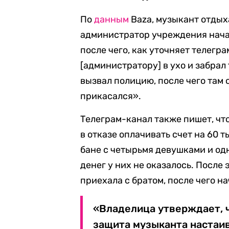
По
данным
Baza, музыкант отдыха
администратор учреждения начал
после чего, как уточняет телегр
[администратору] в ухо и забра
вызвал полицию, после чего там 
прикасался».
Телеграм-канал также пишет, чт
в отказе оплачивать счет на 60 т
бане с четырьмя девушками и одн
денег у них не оказалось. После
приехала с братом, после чего н
«Владелица утверждает, ч
защита музыканта настаива