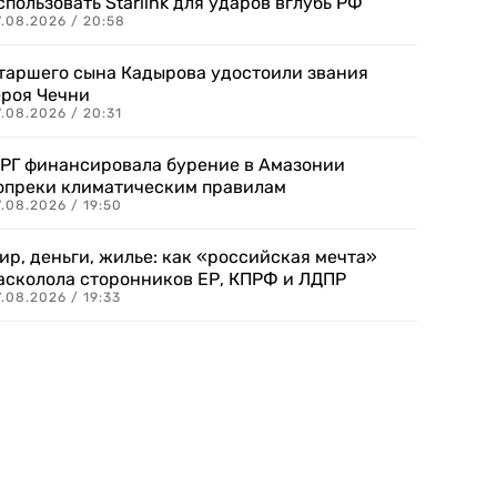
спользовать Starlink для ударов вглубь РФ
7.08.2026 / 20:58
таршего сына Кадырова удостоили звания
ероя Чечни
.08.2026 / 20:31
РГ финансировала бурение в Амазонии
опреки климатическим правилам
.08.2026 / 19:50
ир, деньги, жилье: как «российская мечта»
асколола сторонников ЕР, КПРФ и ЛДПР
.08.2026 / 19:33