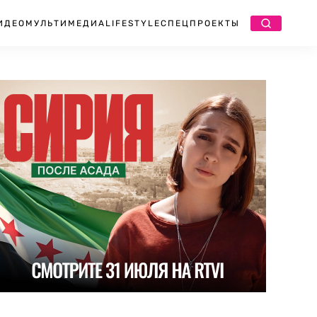
ИДЕО
МУЛЬТИМЕДИА
LIFESTYLE
СПЕЦПРОЕКТЫ