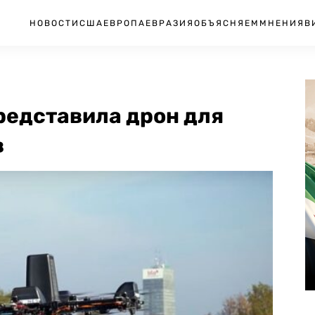
НОВОСТИ
США
ЕВРОПА
ЕВРАЗИЯ
ОБЪЯСНЯЕМ
МНЕНИЯ
В
редставила дрон для
в