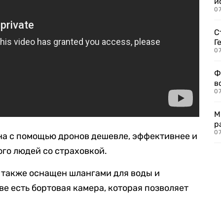
и
0
С
Г
07
Ф
в
07
М
р
07
кна с помощью дронов дешевле, эффективнее и
ого людей со страховкой.
 также оснащен шлангами для воды и
тве есть бортовая камера, которая позволяет