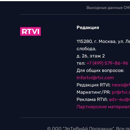
Выходные данные СМ
Редакция
115280, г. Москва, ул. 
слобода,
д. 26, этаж 2
тел:
+7 (499) 579-86-96
Для общих вопросов:
Infortvi@rtvi.com
Редакция RTVI:
news@rt
Маркетинг/PR:
pr@rtvi
Реклама RTVI:
adv-eu@r
Партнерские материа
© ООО "ЭрТиВиАй Продакшн". Все пр