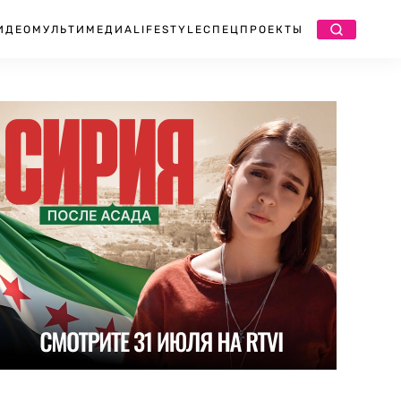
ИДЕО
МУЛЬТИМЕДИА
LIFESTYLE
СПЕЦПРОЕКТЫ