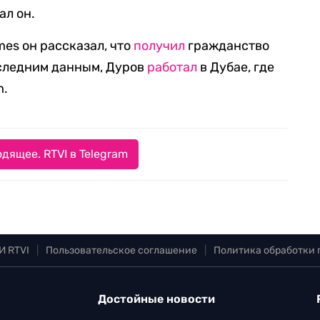
ал он.
imes он рассказал, что
получил
гражданство
оследним данным, Дуров
работал
в Дубае, где
m.
дящее. RTVI в Telegram
И RTVI
|
Пользовательское соглашение
|
Политика обработки
Достойные новости