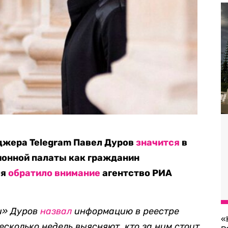
джера Telegram Павел Дуров
значится
в
ионной палаты как гражданин
ля
обратило внимание
агентство РИА
и» Дуров
назвал
информацию в реестре
«
есколько недель выясняют, кто за ним стоит.