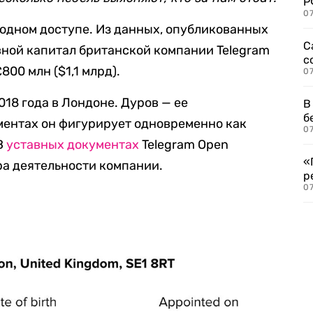
Р
07
одном доступе. Из данных, опубликованных
С
авной капитал британской компании Telegram
с
800 млн ($1,1 млрд).
07
18 года в Лондоне. Дуров — ее
В
б
ментах он фигурирует одновременно как
07
В
уставных документах
Telegram Open
«
ра деятельности компании.
р
07