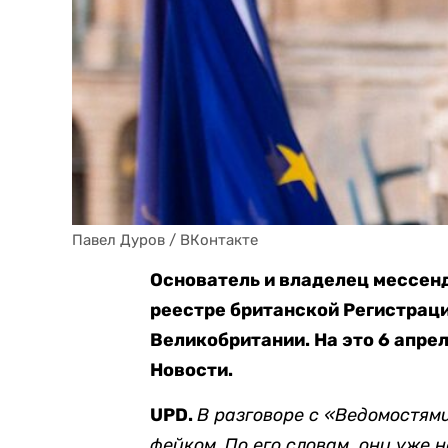
Павел Дуров / ВКонтакте
Основатель и владелец мессен
реестре британской Регистрац
Великобритании. На это 6 апре
Новости.
UPD.
В разговоре с «Ведомостям
фейком. По его словам, они уже н