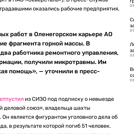
г
09
страдавшими оказались рабочие предприятия,
С
з
0
ых работ в Оленегорском карьере АО
ие фрагмента горной массы. В
Л
з
два работника ремонтного управления,
0
рмации, получили микротравмы. Им
В
ая помощь», — уточнили в пресс-
с
0
отпустил
из СИЗО под подписку о невыезде
й деловой союз», владельца шахты
Он является фигурантом уголовного дела об
да, в результате которой погиб 51 человек.