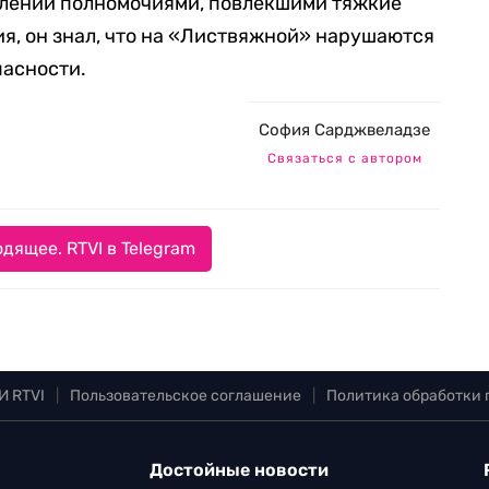
блении полномочиями, повлекшими тяжкие
ия, он знал, что на «Листвяжной» нарушаются
асности.
София Сарджвеладзе
Связаться с автором
дящее. RTVI в Telegram
И RTVI
|
Пользовательское соглашение
|
Политика обработки
Достойные новости