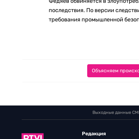
Федяев обвиняется в злоупотре
последствия. По версии следств
требования промышленной безоп
Объясняем происхо
Выходные данные СМ
Редакция