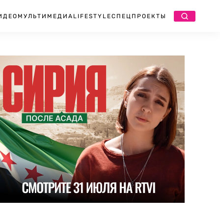
ИДЕО
МУЛЬТИМЕДИА
LIFESTYLE
СПЕЦПРОЕКТЫ