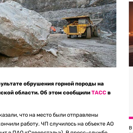
зультате обрушения горной породы на
ской области. Об этом сообщили
ТАСС
в
казали, что на место были отправлены
ончили работу. ЧП случилось на объекте АО
В
дит в ПАО «Северсталь»). В пресс-службе