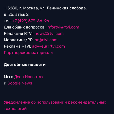
115280, г. Москва, ул. Ленинская слобода,
д. 26, этаж 2
тел:
+7 (499) 579-86-96
Для общих вопросов:
Infortvi@rtvi.com
Редакция RTVI:
news@rtvi.com
Маркетинг/PR:
pr@rtvi.com
Реклама RTVI:
adv-eu@rtvi.com
Партнерские материалы
Достойные новости
Мы в
Дзен.Новостях
и
Google.News
Уведомление об использовании рекомендательных
технологий