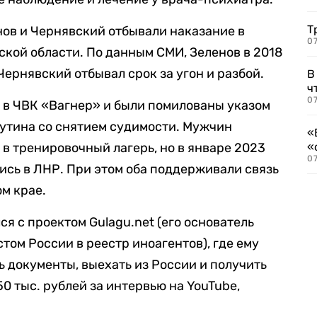
Т
нов и Чернявский отбывали наказание в
07
кой области. По данным СМИ, Зеленов в 2018
 Чернявский отбывал срок за угон и разбой.
В
ч
07
и в ЧВК «Вагнер» и были помилованы указом
утина со снятием судимости. Мужчин
«
 в тренировочный лагерь, но в январе 2023
«
07
лись в ЛНР. При этом оба поддерживали связь
м крае.
ся с проектом Gulagu.net (его основатель
ом России в реестр иноагентов), где ему
 документы, выехать из России и получить
0 тыс. рублей за интервью на YouTube,