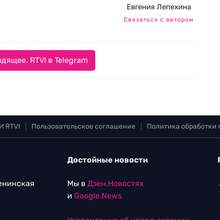
Евгения Лепехина
Связаться с автором
дящее. RTVI в Telegram
И RTVI
|
Пользовательское соглашение
|
Политика обработки
Достойные новости
Ленинская
Мы в
Дзен.Новостях
и
Google.News