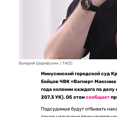
Валерий Шарифулин / ТАСС
Минусинский городской суд К
бойцов ЧВК «Вагнер» Максима 
года колонии каждого по делу 
207.3 УК). Об этом
сообщает
пр
Подсудимые будут отбывать нака
также назначено принудительное