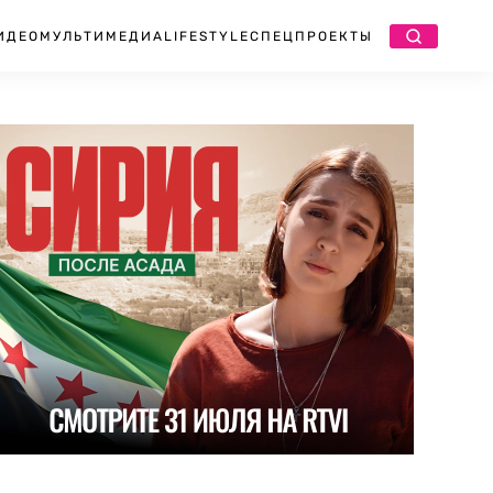
ИДЕО
МУЛЬТИМЕДИА
LIFESTYLE
СПЕЦПРОЕКТЫ