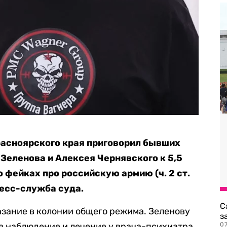
расноярского края приговорил бывших
Зеленова и Алексея Чернявского к 5,5
о фейках про российскую армию (ч. 2 ст.
есс-служба суда.
С
зание в колонии общего режима. Зеленову
з
 наблюдение и лечение у врача-психиатра.
0