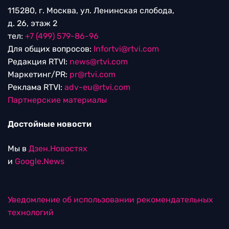
115280, г. Москва, ул. Ленинская слобода,
д. 26, этаж 2
тел:
+7 (499) 579-86-96
Для общих вопросов:
Infortvi@rtvi.com
Редакция RTVI:
news@rtvi.com
Маркетинг/PR:
pr@rtvi.com
Реклама RTVI:
adv-eu@rtvi.com
Партнерские материалы
Достойные новости
Мы в
Дзен.Новостях
и
Google.News
Уведомление об использовании рекомендательных
технологий