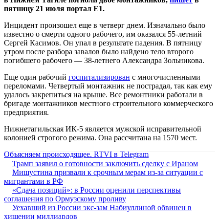
пятницу 21 июля портал E1.
Инцидент произошел еще в четверг днем. Изначально было
известно о смерти одного рабочего, им оказался 55-летний
Сергей Касимов. Он упал в результате падения. В пятницу
утром после разбора завалов было найдено тело второго
погибшего рабочего — 38-летнего Александра Зольникова.
Еще один рабочий
госпитализирован
c многочисленными
переломами. Четвертый монтажник не пострадал, так как ему
удалось закрепиться на крыше. Все ремонтники работали в
бригаде монтажников местного строительного коммерческого
предприятия.
Нижнетагильская ИК-5 является мужской исправительной
колонией строгого режима. Она рассчитана на 1570 мест.
Объясняем происходящее. RTVI в Telegram
Трамп заявил о готовности заключить сделку с Ираном
Мишустина призвали к срочным мерам из-за ситуации с
мигрантами в РФ
«Сдача позиций»: в России оценили перспективы
соглашения по Ормузскому проливу
Уехавший из России экс-зам Набиуллиной обвинен в
хищении миллиардов