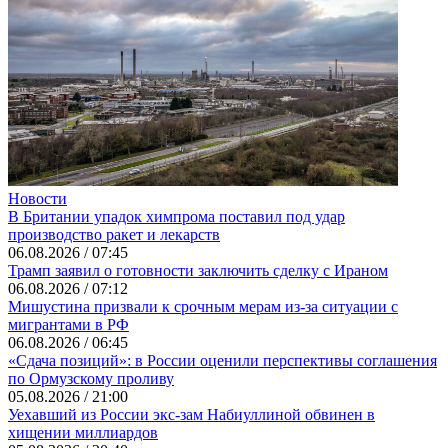
Новости
В Британии упадок химпрома поставил под удар
производство ракет и лекарств
06.08.2026 / 07:45
Трамп заявил о готовности заключить сделку с Ираном
06.08.2026 / 07:12
Мишустина призвали к срочным мерам из-за ситуации с
мигрантами в РФ
06.08.2026 / 06:45
«Сдача позиций»: в России оценили перспективы соглашения
по Ормузскому проливу
05.08.2026 / 21:00
Уехавший из России экс-зам Набиуллиной обвинен в
хищении миллиардов