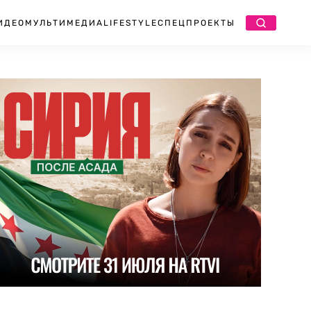
ИДЕО
МУЛЬТИМЕДИА
LIFESTYLE
СПЕЦПРОЕКТЫ