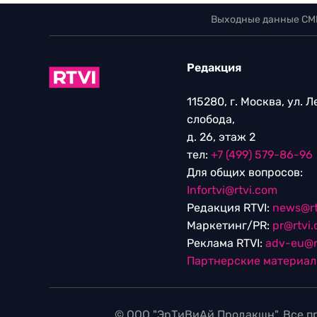
Выходные данные СМ
Редакция
115280, г. Москва, ул. 
слобода,
д. 26, этаж 2
тел:
+7 (499) 579-86-96
Для общих вопросов:
Infortvi@rtvi.com
Редакция RTVI:
news@rt
Маркетинг/PR:
pr@rtvi
Реклама RTVI:
adv-eu@r
Партнерские материа
© ООО "ЭрТиВиАй Продакшн". Все пр