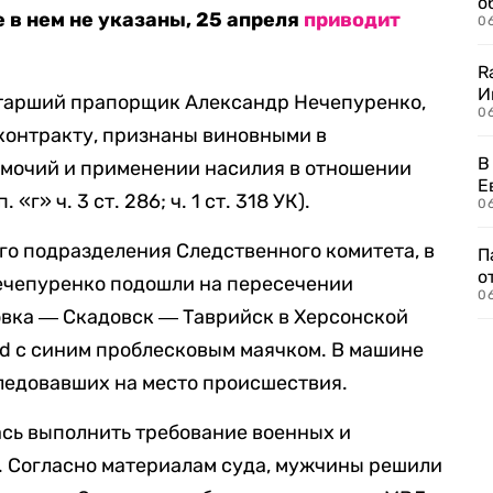
о
 в нем не указаны, 25 апреля
приводит
06
R
И
тарший прапорщик Александр Нечепуренко,
0
контракту, признаны виновными в
В
мочий и применении насилия в отношении
Е
«г» ч. 3 ст. 286; ч. 1 ст. 318 УК).
06
го подразделения Следственного комитета, в
П
о
Нечепуренко подошли на пересечении
06
овка ― Скадовск ― Таврийск в Херсонской
id с синим проблесковым маячком. В машине
ледовавших на место происшествия.
ь выполнить требование военных и
. Согласно материалам суда, мужчины решили