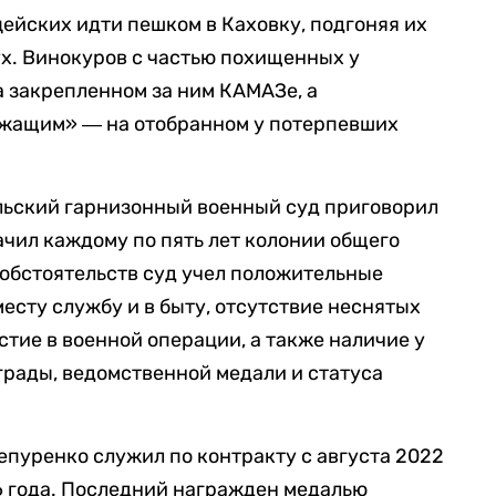
цейских идти пешком в Каховку, подгоняя их
ух. Винокуров с частью похищенных у
 закрепленном за ним КАМАЗе, а
жащим» ― на отобранном у потерпевших
льский гарнизонный военный суд приговорил
чил каждому по пять лет колонии общего
обстоятельств суд учел положительные
есту службу и в быту, отсутствие неснятых
тие в военной операции, а также наличие у
рады, ведомственной медали и статуса
епуренко служил по контракту с августа 2022
16 года. Последний награжден медалью