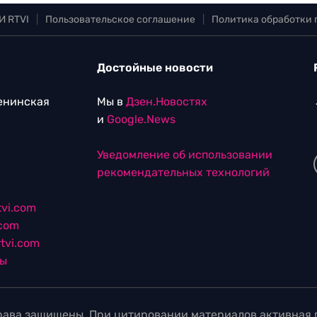
И RTVI
|
Пользовательское соглашение
|
Политика обработки
Достойные новости
Ленинская
Мы в
Дзен.Новостях
и
Google.News
Уведомление об использовании
рекомендательных технологий
vi.com
.com
tvi.com
лы
ава защищены. При цитировании материалов активная г