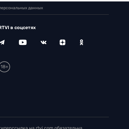
 персональных данных
RTVI в соцсетях
18+
иперссылка на rtvi.com обязательна