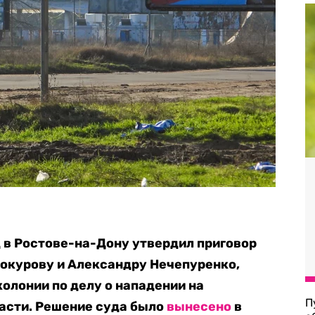
в Ростове-на-Дону утвердил приговор
курову и Александру Нечепуренко,
колонии по делу о нападении на
П
асти. Решение суда было
вынесено
в