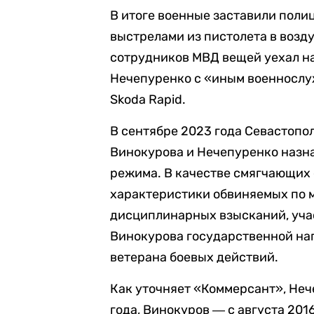
В итоге военные заставили поли
выстрелами из пистолета в возд
сотрудников МВД вещей уехал на
Нечепуренко с «иным военнослу
Skoda Rapid.
В сентябре 2023 года Севастопо
Винокурова и Нечепуренко назна
режима. В качестве смягчающих 
характеристики обвиняемых по м
дисциплинарных взысканий, учас
Винокурова государственной наг
ветерана боевых действий.
Как уточняет «Коммерсант», Неч
года, Винокуров ― с августа 20