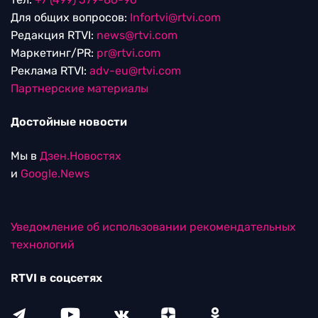
Для общих вопросов:
Infortvi@rtvi.com
Редакция RTVI:
news@rtvi.com
Маркетинг/PR:
pr@rtvi.com
Реклама RTVI:
adv-eu@rtvi.com
Партнерские материалы
Достойные новости
Мы в
Дзен.Новостях
и
Google.News
Уведомление об использовании рекомендательных
технологий
RTVI в соцсетях