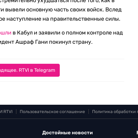
тремительно ухудшаться после того, как в
и вывели основную часть своих войск. Вслед
ое наступление на правительственные силы.
ошли
в Кабул и заявили о полном контроле над
идент Ашраф Гани покинул страну.
дящее. RTVI в Telegram
И RTVI
|
Пользовательское соглашение
|
Политика обработки
Достойные новости