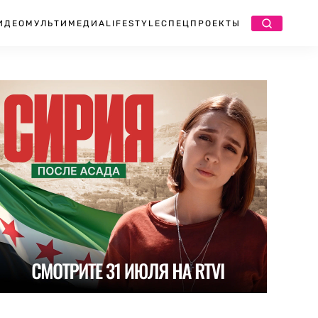
ИДЕО
МУЛЬТИМЕДИА
LIFESTYLE
СПЕЦПРОЕКТЫ