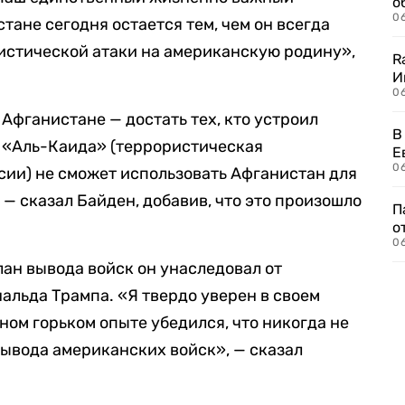
о
06
ане сегодня остается тем, чем он всегда
истической атаки на американскую родину»,
R
И
0
 Афганистане — достать тех, кто устроил
В
то «Аль-Каида» (террористическая
Е
06
сии) не сможет использовать Афганистан для
 — сказал Байден, добавив, что это произошло
П
о
06
план вывода войск он унаследовал от
льда Трампа. «Я твердо уверен в своем
нном горьком опыте убедился, что никогда не
ывода американских войск», — сказал