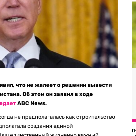
вил, что не жалеет о решении вывести
стана. Об этом он заявил в ходе
едает
ABC News.
огда не предполагалась как строительство
едполагала создания единой
П
 Наш единственный жизненно важный