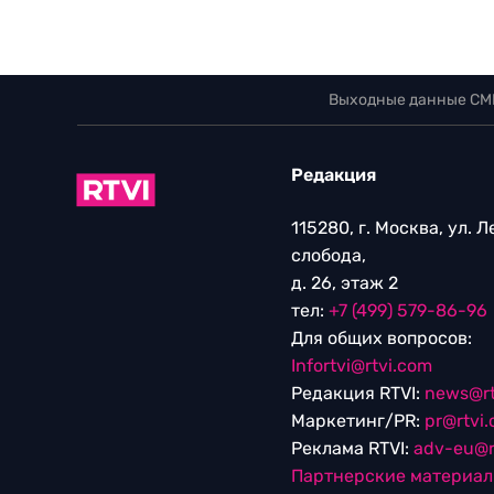
Выходные данные СМ
Редакция
115280, г. Москва, ул. 
слобода,
д. 26, этаж 2
тел:
+7 (499) 579-86-96
Для общих вопросов:
Infortvi@rtvi.com
Редакция RTVI:
news@rt
Маркетинг/PR:
pr@rtvi
Реклама RTVI:
adv-eu@r
Партнерские материа