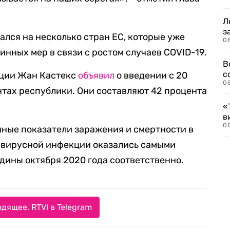
Л
з
ался на несколько стран ЕС, которые уже
0
инных мер в связи с ростом случаев COVID-19.
В
с
нции Жан Кастекс
объявил
о введении с 20
0
нтах республики. Они составляют 42 процента
«
в
0
очные показатели заражения и смертности в
авирусной инфекции оказались самыми
едины октября 2020 года соответственно.
дящее. RTVI в Telegram