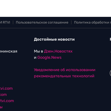
И RTVI
|
Пользовательское соглашение
|
Политика обработки
Достойные новости
Ленинская
Мы в
Дзен.Новостях
и
Google.News
Уведомление об использовании
рекомендательных технологий
vi.com
.com
tvi.com
лы