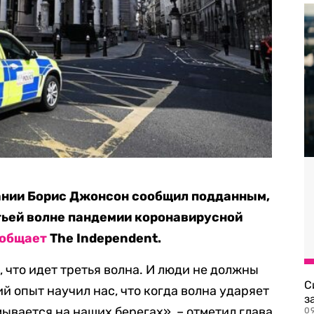
нии Борис Джонсон сообщил подданным,
етьей волне пандемии коронавирусной
общает
The Independent.
 что идет третья волна. И люди не должны
С
 опыт научил нас, что когда волна ударяет
з
ывается на наших берегах», – отметил глава
0