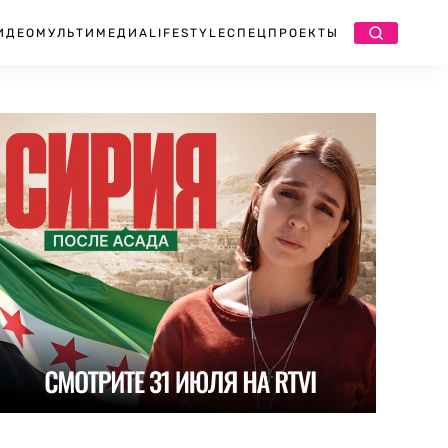
ИДЕО
МУЛЬТИМЕДИА
LIFESTYLE
СПЕЦПРОЕКТЫ