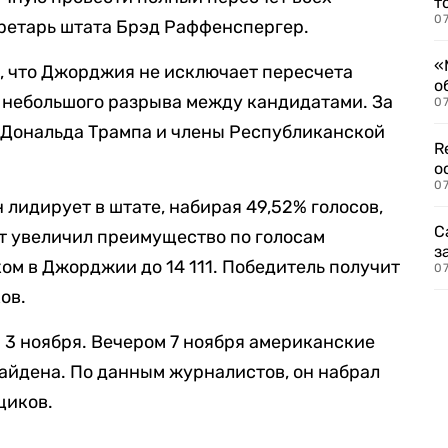
т
07
кретарь штата Брэд Раффенспергер.
«
, что Джорджия не исключает пересчета
о
а небольшого разрыва между кандидатами. За
07
 Дональда Трампа и члены Республиканской
R
о
07
лидирует в штате, набирая 49,52% голосов,
С
ат увеличил преимущество по голосам
з
ом в Джорджии до 14 111. Победитель получит
07
ов.
3 ноября. Вечером 7 ноября американские
айдена. По данным журналистов, он набрал
щиков.