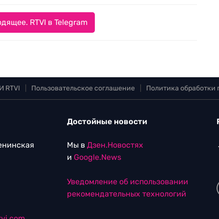
дящее. RTVI в Telegram
И RTVI
|
Пользовательское соглашение
|
Политика обработки
Достойные новости
Ленинская
Мы в
Дзен.Новостях
и
Google.News
Уведомление об использовании
рекомендательных технологий
vi.com