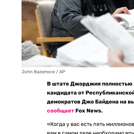
John Bazemore / AP
В штате Джорджия полностью 
кандидата от Республиканской
демократов Джо Байдена на вы
сообщает
Fox News.
«Когда у вас есть пять миллионо
вам в самом деле необходимо вр