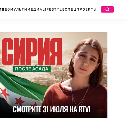
ИДЕО
МУЛЬТИМЕДИА
LIFESTYLE
СПЕЦПРОЕКТЫ