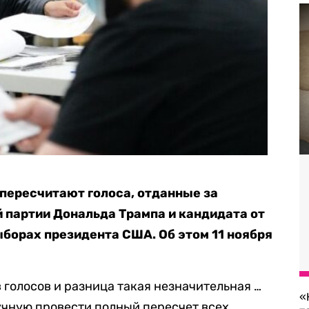
пересчитают голоса, отданные за
 партии Дональда Трампа и кандидата от
борах президента США. Об этом 11 ноября
в голосов и разница такая незначительная …
«
учную провести полный пересчет всех