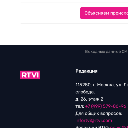
Объясняем происхо
Выходные данные СМ
Редакция
115280, г. Москва, ул. 
слобода,
д. 26, этаж 2
тел:
+7 (499) 579-86-96
Для общих вопросов:
Infortvi@rtvi.com
Редакция RTVI:
news@rt