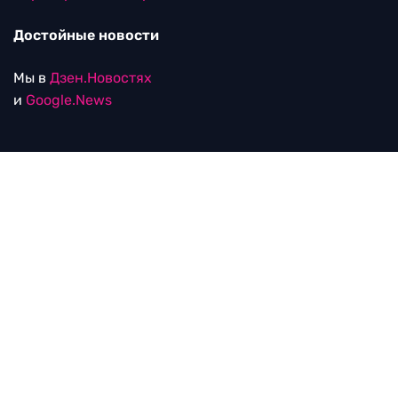
Достойные новости
Мы в
Дзен.Новостях
и
Google.News
Уведомление об использовании рекомендательных
технологий
RTVI в соцсетях
18+