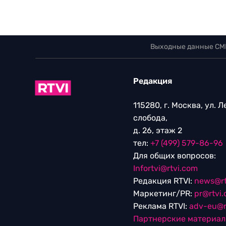
Выходные данные СМ
Редакция
115280, г. Москва, ул. 
слобода,
д. 26, этаж 2
тел:
+7 (499) 579-86-96
Для общих вопросов:
Infortvi@rtvi.com
Редакция RTVI:
news@rt
Маркетинг/PR:
pr@rtvi
Реклама RTVI:
adv-eu@r
Партнерские материа