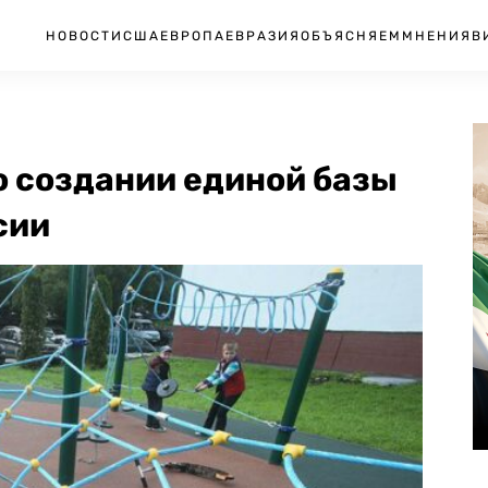
НОВОСТИ
США
ЕВРОПА
ЕВРАЗИЯ
ОБЪЯСНЯЕМ
МНЕНИЯ
В
о создании единой базы
сии