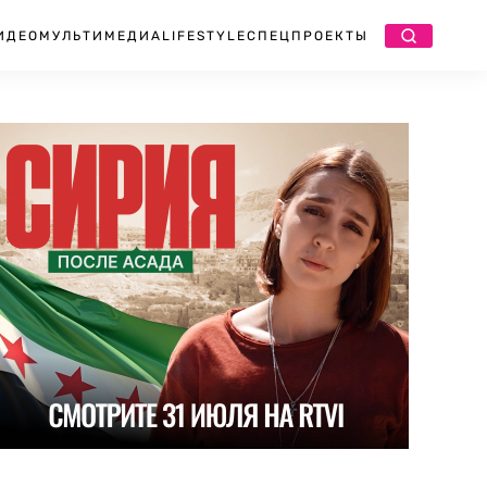
ИДЕО
МУЛЬТИМЕДИА
LIFESTYLE
СПЕЦПРОЕКТЫ