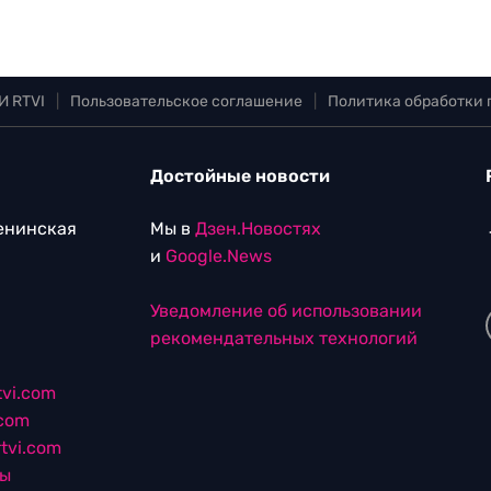
И RTVI
|
Пользовательское соглашение
|
Политика обработки
Достойные новости
Ленинская
Мы в
Дзен.Новостях
и
Google.News
Уведомление об использовании
рекомендательных технологий
vi.com
.com
tvi.com
лы