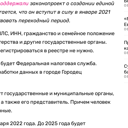
Б
поддержали
законопроект о создании единой
0
ается, что он вступит в силу в январе 2021
«
ствовать переходный период.
Е
0
ИЛС, ИНН, гражданство и семейное положение
терства и другие государственные органы.
П
к
регистрироваться в реестре не нужно.
0
 будет Федеральная налоговая служба.
С
работки данных в городе Городец
б
0
ут государственные и муниципальные органы,
 а также его представитель. Причем человек
нные.
аря 2022 года. До 2025 года будет