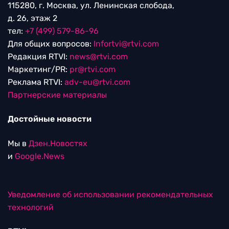
115280, г. Москва, ул. Ленинская слобода,
д. 26, этаж 2
тел:
+7 (499) 579-86-96
Для общих вопросов:
Infortvi@rtvi.com
Редакция RTVI:
news@rtvi.com
Маркетинг/PR:
pr@rtvi.com
Реклама RTVI:
adv-eu@rtvi.com
Партнерские материалы
Достойные новости
Мы в
Дзен.Новостях
и
Google.News
Уведомление об использовании рекомендательных
технологий