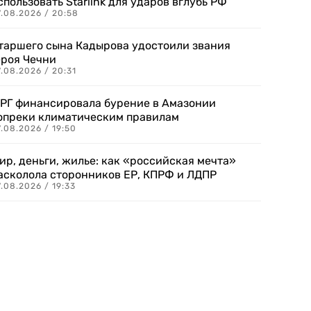
спользовать Starlink для ударов вглубь РФ
7.08.2026 / 20:58
таршего сына Кадырова удостоили звания
ероя Чечни
.08.2026 / 20:31
РГ финансировала бурение в Амазонии
опреки климатическим правилам
.08.2026 / 19:50
ир, деньги, жилье: как «российская мечта»
асколола сторонников ЕР, КПРФ и ЛДПР
.08.2026 / 19:33