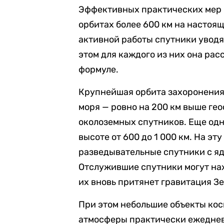
Эффективных практических мер 
орбитах более 600 км на настоя
активной работы спутники уводя
этом для каждого из них она ра
формуле.
Крупнейшая орбита захоронения 
моря — ровно на 200 км выше ге
околоземных спутников. Еще од
высоте от 600 до 1 000 км. На э
разведывательные спутники с яд
Отслужившие спутники могут нахо
их вновь притянет гравитация З
При этом небольшие объекты кос
атмосферы практически ежедневн