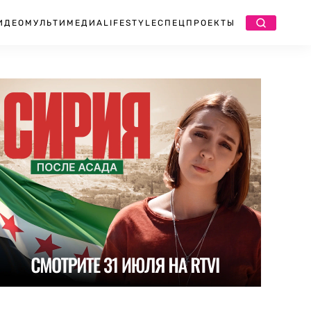
ИДЕО
МУЛЬТИМЕДИА
LIFESTYLE
СПЕЦПРОЕКТЫ