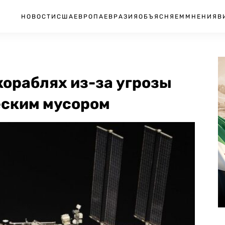
НОВОСТИ
США
ЕВРОПА
ЕВРАЗИЯ
ОБЪЯСНЯЕМ
МНЕНИЯ
В
кораблях из-за угрозы
еским мусором