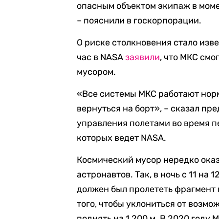
опасным объектом экипаж в моме
– пояснили в госкорпорации.
О риске столкновения стало изве
час в NASA
заявили
, что МКС см
мусором.
«Все системы МКС работают норм
вернуться на борт», – сказал п
управления полетами во время п
которых ведет NASA.
Космический мусор нередко ока
астронавтов. Так, в ночь с 11 на
должен был пролететь фрагмент 
того, чтобы уклониться от возмо
поднять на 1 200 м. В 2020 году