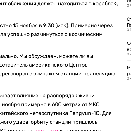
и
нт сближения должен находиться в корабле»,
0
С
стно 15 ноября в 9:30 (мск). Примерно через
Г
07
огла успешно разминуться с космическим
Ф
в
07
ально. Мы обсуждаем, можете ли вы
редставитель американского Центра
М
ереговоров с экипажем станции, трансляцию
р
07
зывает влияние на распорядок жизни
 12 ноября примерно в 600 метрах от МКС
китайского метеоспутника Fengyun-1C. Для
жного удара, орбиту станции пришлось
 МКС пришлось
провести
два маневра для