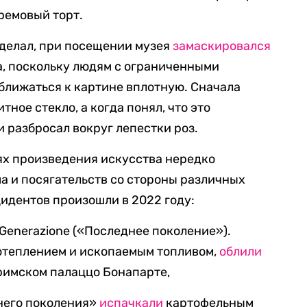
ремовый торт.
сделал, при посещении музея
замаскировался
 поскольку людям с ограниченными
ближаться к картине вплотную. Сначала
ное стекло, а когда понял, что это
и разбросал вокруг лепестки роз.
ях произведения искусства нередко
а и посягательств со стороны различных
цидентов произошли в 2022 году:
Generazione («Последнее поколение»).
отеплением и ископаемым топливом,
облили
 римском палаццо Бонапарте,
него поколения»
испачкали
картофельным