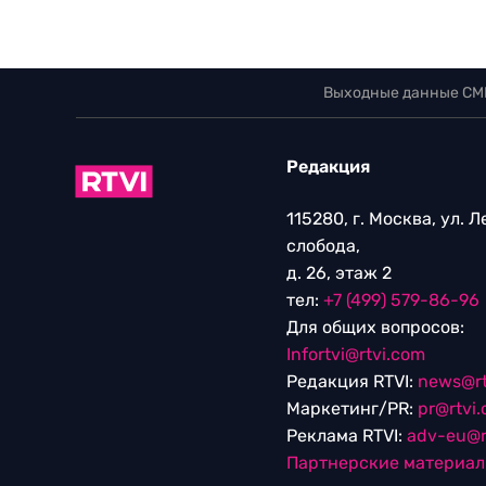
Выходные данные СМ
Редакция
115280, г. Москва, ул. 
слобода,
д. 26, этаж 2
тел:
+7 (499) 579-86-96
Для общих вопросов:
Infortvi@rtvi.com
Редакция RTVI:
news@rt
Маркетинг/PR:
pr@rtvi
Реклама RTVI:
adv-eu@r
Партнерские материа