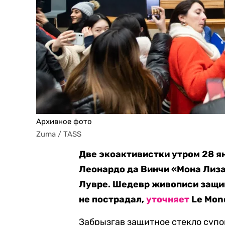
Архивное фото
Zuma / TASS
Две экоактивистки утром 28 я
Леонардо да Винчи «Мона Лиза
Лувре. Шедевр живописи защи
не пострадал,
уточняет
Le Mon
Забрызгав защитное стекло суп