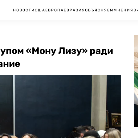
НОВОСТИ
США
ЕВРОПА
ЕВРАЗИЯ
ОБЪЯСНЯЕМ
МНЕНИЯ
В
супом «Мону Лизу» ради
ание