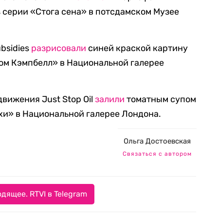
 серии «Стога сена» в потсдамском Музее
ubsidies
разрисовали
синей краской картину
пом Кэмпбелл» в Национальной галерее
движения Just Stop Oil
залили
томатным супом
хи» в Национальной галерее Лондона.
Ольга Достоевская
Связаться с автором
дящее. RTVI в Telegram