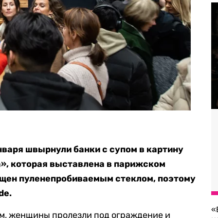
нваря швырнули банки с супом в картину
», которая выставлена в парижском
щен пуленепробиваемым стеклом, поэтому
de.
«
ом, женщины пролезли под ограждение и