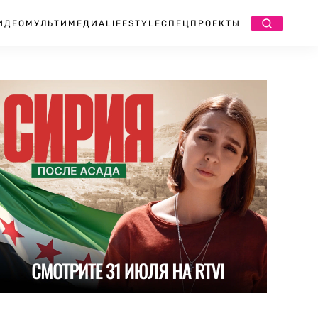
ИДЕО
МУЛЬТИМЕДИА
LIFESTYLE
СПЕЦПРОЕКТЫ