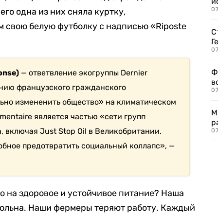
и
0
его одна из них сняла куртку,
свою белую футболку с надписью «Riposte
С
Г
07
Ф
onse)
— ответвление экогруппы Dernier
в
панию французского гражданского
07
льно измененить общество» на климатическом
М
imentaire является частью «сети групп
р
, включая Just Stop Oil в Великобритании.
07
обное предотвратить социальный коллапс», —
во на здоровое и устойчивое питание? Наша
больна. Наши фермеры теряют работу. Каждый