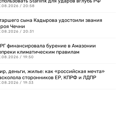
спользовать Starlink для ударов вглубь РФ
7.08.2026 / 20:58
таршего сына Кадырова удостоили звания
ероя Чечни
.08.2026 / 20:31
РГ финансировала бурение в Амазонии
опреки климатическим правилам
.08.2026 / 19:50
ир, деньги, жилье: как «российская мечта»
асколола сторонников ЕР, КПРФ и ЛДПР
.08.2026 / 19:33