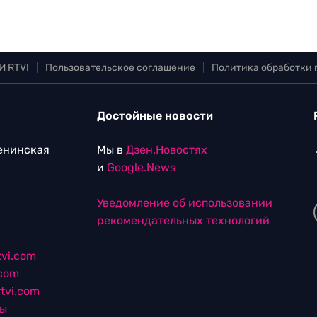
И RTVI
|
Пользовательское соглашение
|
Политика обработки
Достойные новости
Ленинская
Мы в
Дзен.Новостях
и
Google.News
Уведомление об использовании
рекомендательных технологий
vi.com
.com
tvi.com
лы