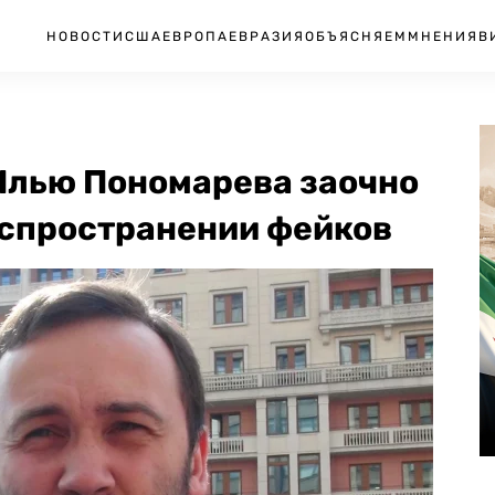
НОВОСТИ
США
ЕВРОПА
ЕВРАЗИЯ
ОБЪЯСНЯЕМ
МНЕНИЯ
В
Илью Пономарева заочно
аспространении фейков