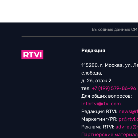
Выходные данные СМ
Редакция
115280, г. Москва, ул. 
слобода,
д. 26, этаж 2
тел:
+7 (499) 579-86-96
Для общих вопросов:
Infortvi@rtvi.com
Редакция RTVI:
news@rt
Маркетинг/PR:
pr@rtvi
Реклама RTVI:
adv-eu@r
Партнерские материа