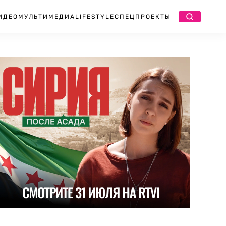
ИДЕО
МУЛЬТИМЕДИА
LIFESTYLE
СПЕЦПРОЕКТЫ