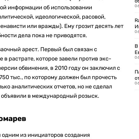
о
06
ой информации об использовании
олитической, идеологической, расовой,
R
енависти или вражды). Ему грозит десять лет
И
0
ности дела пока не приводятся.
В
заочный арест. Первый был связан с
Е
 в растрате, которое завели против экс-
06
версии обвинения, в 2010 году он заключил с
П
750 тыс., по которому должен был прочесть
о
06
ько аналитических отчетов, но не сделал
а объявили в международный розыск.
номарев
л одним из инициаторов создания