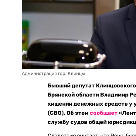
Администрация гор. Клинцы
Бывший депутат Клинцовского
Брянской области Владимир Ре
хищении денежных средств у 
(СВО). Об этом
сообщает
«Лент
службу судов общей юрисдикц
Следствие считает, что Реук, бу