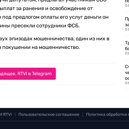
п
0
выплат за ранения и освобождение от
под предлогом оплаты его услуг деньги он
П
з
чины пресекли сотрудники ФСБ.
0
вух эпизодах мошенничества, один из них в
Т
 в покушении на мошенничество.
б
0
С
ч
дящее. RTVI в Telegram
о
0
И RTVI
|
Пользовательское соглашение
|
Политика обработки