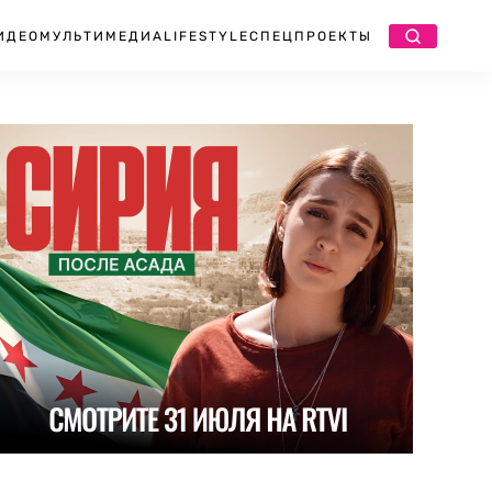
ИДЕО
МУЛЬТИМЕДИА
LIFESTYLE
СПЕЦПРОЕКТЫ