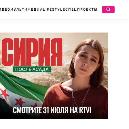
ИДЕО
МУЛЬТИМЕДИА
LIFESTYLE
СПЕЦПРОЕКТЫ