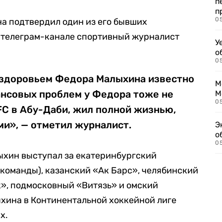
п
п
0
а подтвердил один из его бывших
 телеграм-канале спортивный журналист
У
о
0
о здоровьем Федора Малыхина известно
М
ансовых проблем у Федора тоже не
М
05
FC в Абу-Даби, жил полной жизнью,
и», — отметил журналист.
Э
о
05
ыхин выступал за екатеринбургский
команды), казанский «Ак Барс», челябинский
», подмосковный «Витязь» и омский
ыхина в Континентальной хоккейной лиге
х.