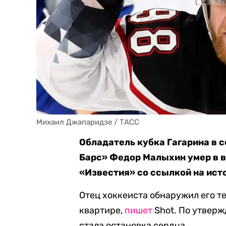
Михаил Джапаридзе / ТАСС
Обладатель кубка Гагарина в 
Барс» Федор Малыхин умер в в
«Известия» со ссылкой на ист
Отец хоккеиста обнаружил его те
квартире,
пишет
Shot. По утвер
стала остановка сердца.