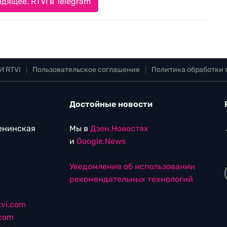
дящее. RTVI в Telegram
И RTVI
|
Пользовательское соглашение
|
Политика обработки
Достойные новости
Ленинская
Мы в
Дзен.Новостях
и
Google.News
Уведомление об использовании
рекомендательных технологий
vi.com
.com