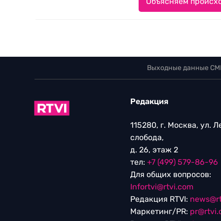
Объясняем происхо
Выходные данные СМ
Редакция
115280, г. Москва, ул. 
слобода,
д. 26, этаж 2
тел:
+7 (499) 579-86-96
Для общих вопросов:
Infortvi@rtvi.com
Редакция RTVI:
news@rt
Маркетинг/PR:
pr@rtvi