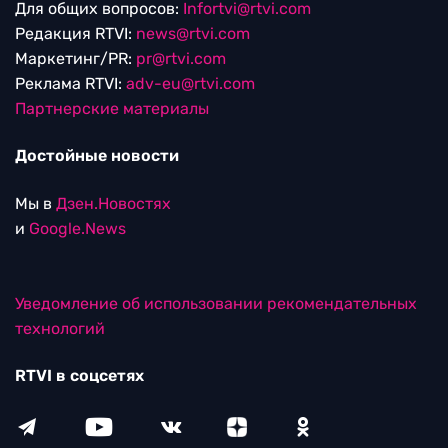
Для общих вопросов:
Infortvi@rtvi.com
Редакция RTVI:
news@rtvi.com
Маркетинг/PR:
pr@rtvi.com
Реклама RTVI:
adv-eu@rtvi.com
Партнерские материалы
Достойные новости
Мы в
Дзен.Новостях
и
Google.News
Уведомление об использовании рекомендательных
технологий
RTVI в соцсетях