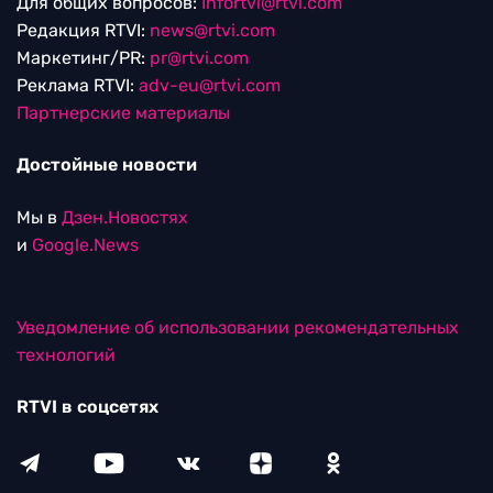
Для общих вопросов:
Infortvi@rtvi.com
Редакция RTVI:
news@rtvi.com
Маркетинг/PR:
pr@rtvi.com
Реклама RTVI:
adv-eu@rtvi.com
Партнерские материалы
Достойные новости
Мы в
Дзен.Новостях
и
Google.News
Уведомление об использовании рекомендательных
технологий
RTVI в соцсетях