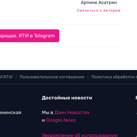
Арпине Асатрян
Связаться с автором
дящее. RTVI в Telegram
И RTVI
|
Пользовательское соглашение
|
Политика обработки
Достойные новости
Ленинская
Мы в
Дзен.Новостях
и
Google.News
Уведомление об использовании