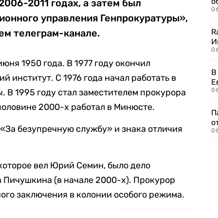
о
2006-2011 годах, а затем был
06
ионного управления Генпрокуратуры»,
ем телеграм-канале.
R
И
0
юня 1950 года. В 1977 году окончил
В
 институт. С 1976 года начал работать в
Е
06
. В 1995 году стал заместителем прокурора
половине 2000-х работал в Минюсте.
П
о
«За безупречную службу» и знака отличия
06
 которое вел Юрий Семин, было дело
 Пичушкина (в начале 2000-х). Прокурор
ого заключения в колонии особого режима.