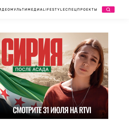
ИДЕО
МУЛЬТИМЕДИА
LIFESTYLE
СПЕЦПРОЕКТЫ