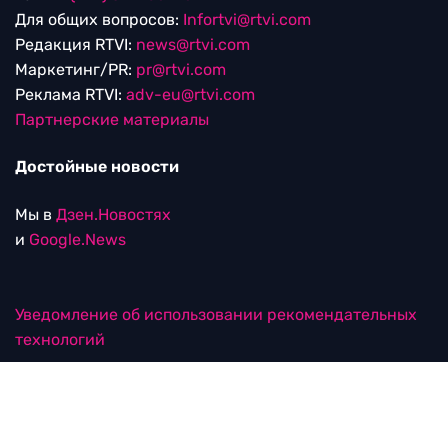
Для общих вопросов:
Infortvi@rtvi.com
Редакция RTVI:
news@rtvi.com
Маркетинг/PR:
pr@rtvi.com
Реклама RTVI:
adv-eu@rtvi.com
Партнерские материалы
Достойные новости
Мы в
Дзен.Новостях
и
Google.News
Уведомление об использовании рекомендательных
технологий
RTVI в соцсетях