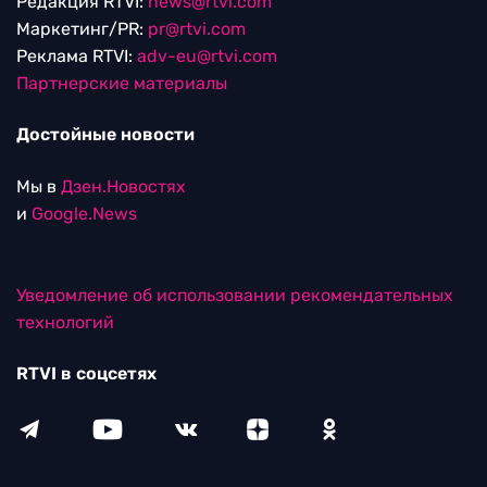
Редакция RTVI:
news@rtvi.com
Маркетинг/PR:
pr@rtvi.com
Реклама RTVI:
adv-eu@rtvi.com
Партнерские материалы
Достойные новости
Мы в
Дзен.Новостях
и
Google.News
Уведомление об использовании рекомендательных
технологий
RTVI в соцсетях