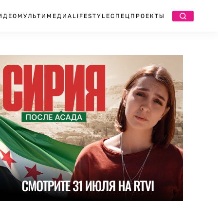
ИДЕО
МУЛЬТИМЕДИА
LIFESTYLE
СПЕЦПРОЕКТЫ