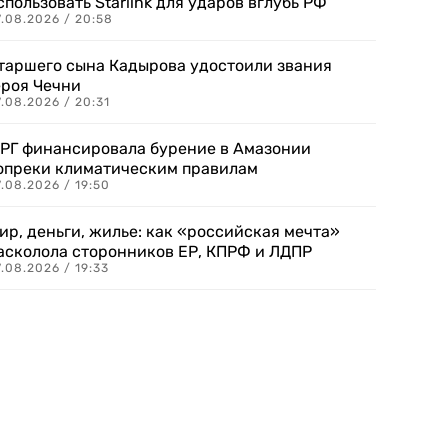
спользовать Starlink для ударов вглубь РФ
7.08.2026 / 20:58
таршего сына Кадырова удостоили звания
ероя Чечни
.08.2026 / 20:31
РГ финансировала бурение в Амазонии
опреки климатическим правилам
.08.2026 / 19:50
ир, деньги, жилье: как «российская мечта»
асколола сторонников ЕР, КПРФ и ЛДПР
.08.2026 / 19:33