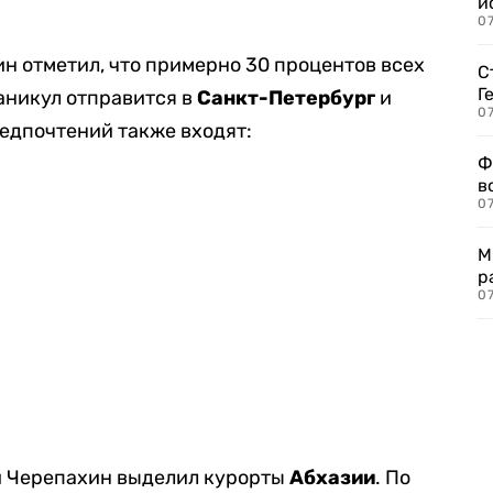
и
0
ин отметил, что примерно 30 процентов всех
С
Г
аникул отправится в
Санкт-Петербург
и
07
редпочтений также входят:
Ф
в
07
М
р
07
й Черепахин выделил курорты
Абхазии
. По