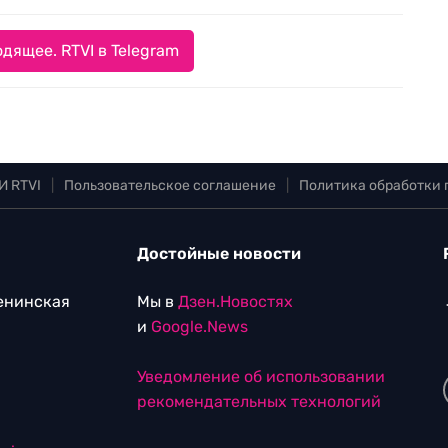
дящее. RTVI в Telegram
И RTVI
|
Пользовательское соглашение
|
Политика обработки
Достойные новости
Ленинская
Мы в
Дзен.Новостях
и
Google.News
Уведомление об использовании
рекомендательных технологий