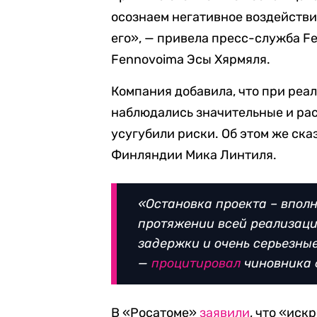
осознаем негативное воздействи
его», — привела пресс-служба F
Fennovoimа Эсы Хярмяля.
Компания добавила, что при реа
наблюдались значительные и рас
усугубили риски. Об этом же ск
Финляндии Мика Линтиля.
«Остановка проекта – вполн
протяжении всей реализаци
задержки и очень серьезны
—
процитировал
чиновника 
В «Росатоме»
заявили
, что «ис