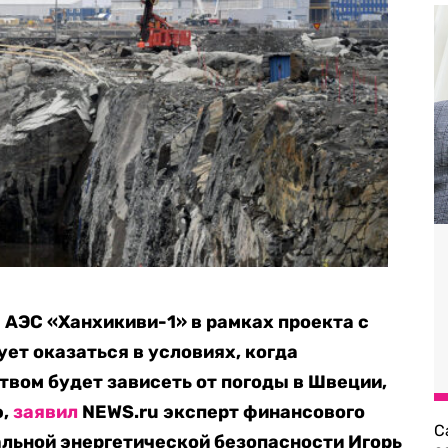
а АЭС «Ханхикиви-1»
в рамках проекта с
ет оказаться в условиях, когда
вом будет зависеть от погоды в Швеции,
ю,
заявил
NEWS.ru эксперт финансового
С
льной энергетической безопасности Игорь