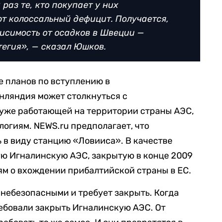
 раз те, кто покупает у них
т колоссальный дефицит. Получается,
висимость от осадков в Швеции —
тегия», — сказал Юшков.
е планов по вступлению в
нляндия может столкнуться с
 уже работающей на территории страны АЭС,
ологиям.
NEWS.ru
предполагает, что
 в виду станцию «Ловииса». В качестве
ю Игналинскую АЭС, закрытую в конце 2009
иям о вхождении прибалтийской страны в ЕС.
 небезопасными и требует закрыть. Когда
ребовали закрыть Игналинскую АЭС. От