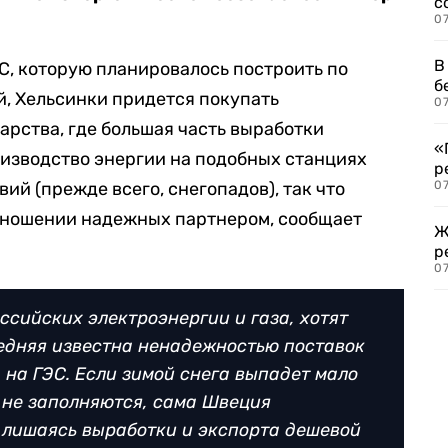
с
07
В
ЭС, которую планировалось построить по
б
й, Хельсинки придется покупать
07
арства, где большая часть выработки
«
оизводство энергии на подобных станциях
р
вий (прежде всего, снегопадов), так что
07
отношении надежных партнером, сообщает
Ж
р
07
сийских электроэнергии и газа, хотят
ледняя известна ненадежностью поставок
 на ГЭС. Если зимой снега выпадет мало
 не заполняются, сама Швеция
 лишаясь выработки и экспорта дешевой