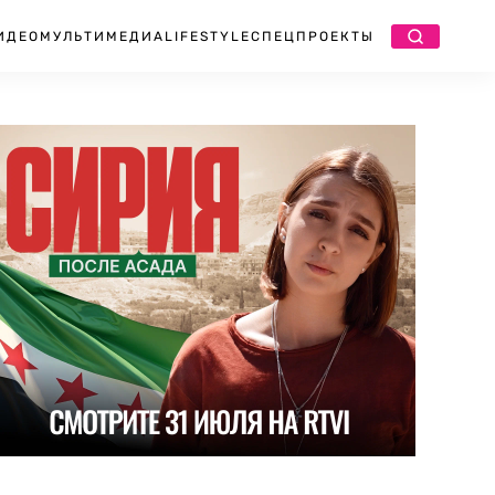
ИДЕО
МУЛЬТИМЕДИА
LIFESTYLE
СПЕЦПРОЕКТЫ