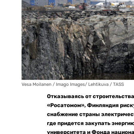
Vesa Moilanen / Imago Images/ Lehtikuva / TASS
Отказываясь от строительств
«Росатомом», Финляндия риску
снабжение страны электричест
где придется закупать энерги
университета и Фонда национа