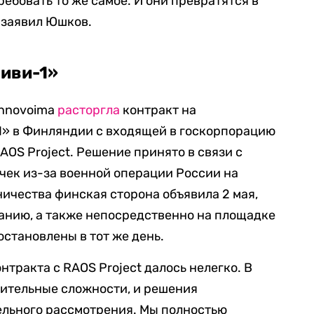
ебовать то же самое. И они превратятся в
— заявил Юшков.
киви-1»
ennovoima
расторгла
контракт на
1» в Финляндии с входящей в госкорпорацию
OS Project. Решение принято в связи с
чек из-за военной операции России на
ичества финская сторона объявила 2 мая,
анию, а также непосредственно на площадке
становлены в тот же день.
тракта с RAOS Project далось нелегко. В
чительные сложности, и решения
ельного рассмотрения. Мы полностью