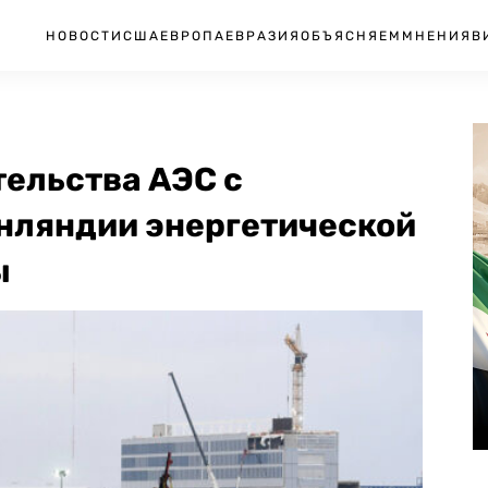
НОВОСТИ
США
ЕВРОПА
ЕВРАЗИЯ
ОБЪЯСНЯЕМ
МНЕНИЯ
В
тельства АЭС с
нляндии энергетической
ы