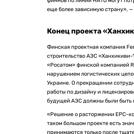
финнов по линии НАТО могут потр
еще более зависимую страну
»
, 
Конец проекта «Ханхи
Финская проектная компания F
строительство АЭС «Ханхикиви-
«Росатом» финской компанией RA
нарушением логистических цепо
Украине. О прекращении сотрудн
работы по дизайну и лицензиров
будущей АЭС должны были быть о
«Решение о расторжении EPC-кон
таком большом проекте есть зна
принимаются только после тщат