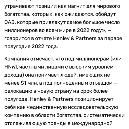
утрачивают позиции как магнит для мирового
богатства, которых, как ожидаются, обойдут
ОАЭ, которые привлекут самое большое число
миллионеров во всем мире в 2022 году», —
говорится в отчете Henley & Partner
s
за первое
полугодие 2022 года.
Компания отмечает, что под миллионерам (или
HNWI,
частн
ыми
лиц
ами
с высоким уровнем
дохода)
она понимает людей, имеющих не
менее
$1
млн, а под полноценным отъездом —
релокацию в новую страну на срок более
полугода. Henley & Partner
s
позиционирует
себя как «единственную исследовательскую
компанию в области богатства, систематически
отслеживающую тренды в международной