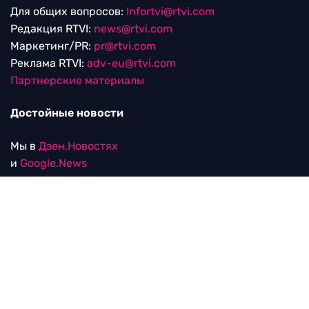
Для общих вопросов:
Infortvi@rtvi.com
Редакция RTVI:
news@rtvi.com
Маркетинг/PR:
pr@rtvi.com
Реклама RTVI:
adv-eu@rtvi.com
Партнерские материалы
Достойные новости
Мы в
Дзен.Новостях
и
Google.News
Уведомление об использовании рекомендательных
технологий
RTVI в соцсетях