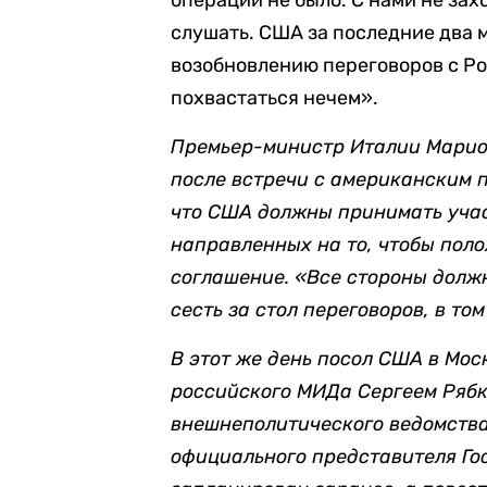
операции не было. С нами не зах
слушать. США за последние два 
возобновлению переговоров с Ро
похвастаться нечем».
Премьер-министр Италии Марио
после встречи с американским 
что США должны принимать учас
направленных на то, чтобы пол
соглашение. «Все стороны должн
сесть за стол переговоров, в то
В этот же день посол США в Мо
российского МИДа Сергеем Рябк
внешнеполитического ведомств
официального представителя Го