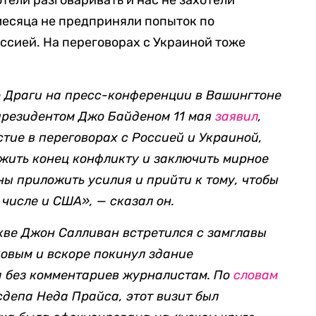
отели разговаривать и нас не захотели
месяца не предприняли попыток по
ссией. На переговорах с Украиной тоже
 Драги на пресс-конференции в Вашингтоне
президентом Джо Байденом 11 мая
заявил
,
тие в переговорах с Россией и Украиной,
ожить конец конфликту и заключить мирное
ы приложить усилия и прийти к тому, чтобы
м числе и США», — сказал он.
скве Джон Салливан встретился с замглавы
овым и вскоре покинул здание
а без комментариев журналистам. По
словам
сдепа Неда Прайса, этот визит был