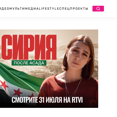
ИДЕО
МУЛЬТИМЕДИА
LIFESTYLE
СПЕЦПРОЕКТЫ