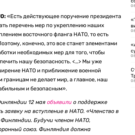
с
0
ТО:
«Есть действующее поручение президента
«
ать перечень мер по укреплению наших
в
0
плением восточного фланга НАТО, то есть
оэтому, конечно, это все станет элементами
«
с
аботки необходимых мер для того, чтобы
08
печить нашу безопасность. <…> Мы уже
С
сширение НАТО и приближение военной
Т
 границам не делает мир, а главное, наш
08
табильным и безопасным».
Финляндии 12 мая
объявили
о поддержке
 заявку на вступление в НАТО. «Членство в
 Финляндии. Будучи членом НАТО,
боронный союз. Финляндия должна