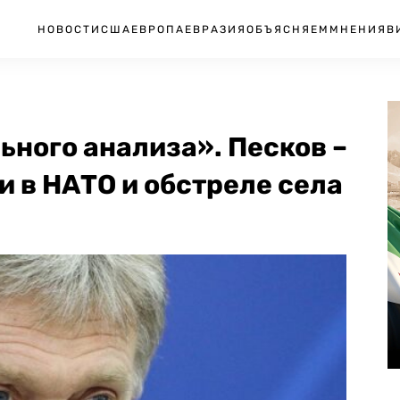
НОВОСТИ
США
ЕВРОПА
ЕВРАЗИЯ
ОБЪЯСНЯЕМ
МНЕНИЯ
В
ного анализа». Песков –
 в НАТО и обстреле села